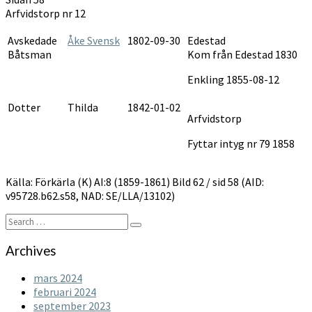
1859-
Arfvidstorp nr 12
1861
Avskedade
Åke Svensk
1802-09-30
Edestad
Båtsman
Kom från Edestad 1830
Enkling 1855-08-12
Dotter
Thilda
1842-01-02
Arfvidstorp
Fyttar intyg nr 79 1858
Källa: Förkärla (K) AI:8 (1859-1861) Bild 62 / sid 58 (AID:
v95728.b62.s58, NAD: SE/LLA/13102)
Search
Search
for:
Archives
mars 2024
februari 2024
september 2023