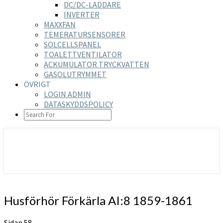
DC/DC-LADDARE
INVERTER
MAXXFAN
TEMERATURSENSORER
SOLCELLSPANEL
TOALETTVENTILATOR
ACKUMULATOR TRYCKVATTEN
GASOLUTRYMMET
ÖVRIGT
LOGIN ADMIN
DATASKYDDSPOLICY
SEARCH
ICON
https://nilsson-reijer.se
Husförhör
Husförhör Förkärla AI:8 1859-1861
Förkärla
AI:8
Sidan 58