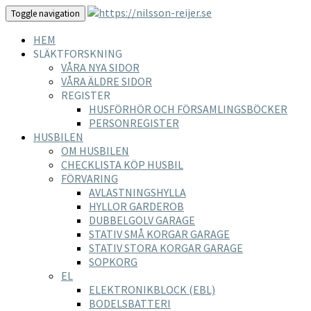
Toggle navigation
HEM
SLÄKTFORSKNING
VÅRA NYA SIDOR
VÅRA ÄLDRE SIDOR
REGISTER
HUSFÖRHÖR OCH FÖRSAMLINGSBÖCKER
PERSONREGISTER
HUSBILEN
OM HUSBILEN
CHECKLISTA KÖP HUSBIL
FÖRVARING
AVLASTNINGSHYLLA
HYLLOR GARDEROB
DUBBELGOLV GARAGE
STATIV SMÅ KORGAR GARAGE
STATIV STORA KORGAR GARAGE
SOPKORG
EL
ELEKTRONIKBLOCK (EBL)
BODELSBATTERI