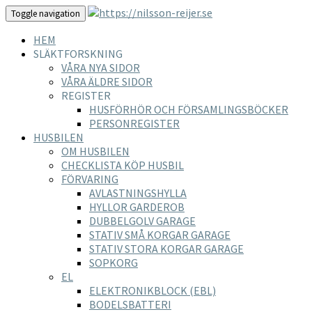
Toggle navigation
HEM
SLÄKTFORSKNING
VÅRA NYA SIDOR
VÅRA ÄLDRE SIDOR
REGISTER
HUSFÖRHÖR OCH FÖRSAMLINGSBÖCKER
PERSONREGISTER
HUSBILEN
OM HUSBILEN
CHECKLISTA KÖP HUSBIL
FÖRVARING
AVLASTNINGSHYLLA
HYLLOR GARDEROB
DUBBELGOLV GARAGE
STATIV SMÅ KORGAR GARAGE
STATIV STORA KORGAR GARAGE
SOPKORG
EL
ELEKTRONIKBLOCK (EBL)
BODELSBATTERI