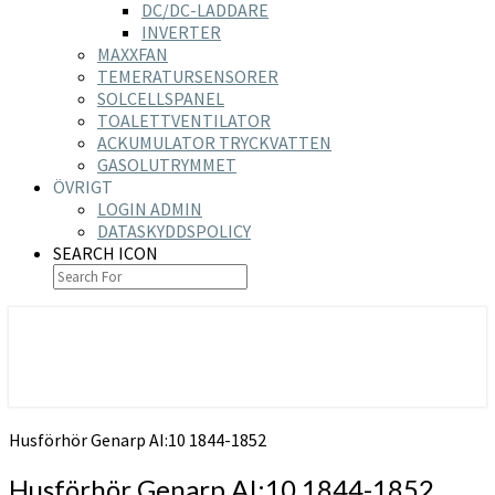
DC/DC-LADDARE
INVERTER
MAXXFAN
TEMERATURSENSORER
SOLCELLSPANEL
TOALETTVENTILATOR
ACKUMULATOR TRYCKVATTEN
GASOLUTRYMMET
ÖVRIGT
LOGIN ADMIN
DATASKYDDSPOLICY
SEARCH ICON
https://nilsson-reijer.se
Husförhör Genarp AI:10 1844-1852
Husförhör Genarp AI:10 1844-1852