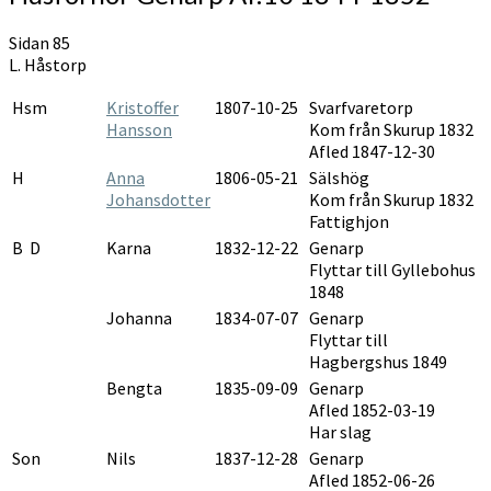
Sidan 85
L. Håstorp
Hsm
Kristoffer
1807-10-25
Svarfvaretorp
Hansson
Kom från Skurup 1832
Afled 1847-12-30
H
Anna
1806-05-21
Sälshög
Johansdotter
Kom från Skurup 1832
Fattighjon
B D
Karna
1832-12-22
Genarp
Flyttar till Gyllebohus
1848
Johanna
1834-07-07
Genarp
Flyttar till
Hagbergshus 1849
Bengta
1835-09-09
Genarp
Afled 1852-03-19
Har slag
Son
Nils
1837-12-28
Genarp
Afled 1852-06-26