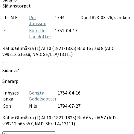
1821-
Själanstorpet
1825
Ihs M F
Per
1744
Död 1823-03-26, struken
Jönsson
E
Kierstin
1751-04-17
Larsdotter
Källa: Glimåkra (L) AI:10 (1821-1825) Bild 16 / sid 8 (AID:
v99212.b16.s8, NAD: SE/LLA/13111)
Sidan 57
Snararp
Inhyses
Bengta
1754-04-16
änka
Bodelsdotter
Son
Nils
1794-07-27
Källa: Glimåkra (L) AI:10 (1821-1825) Bild 65 / sid 57 (AID:
v99212.b65.s57, NAD: SE/LLA/13111)
Search