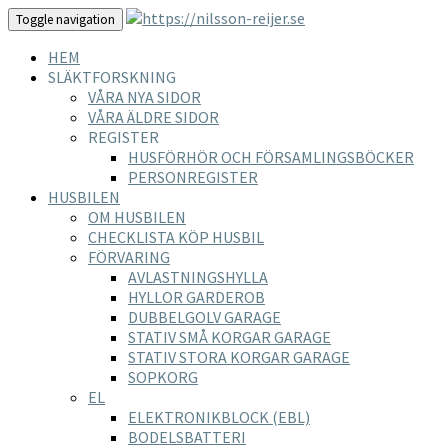
Toggle navigation
HEM
SLÄKTFORSKNING
VÅRA NYA SIDOR
VÅRA ÄLDRE SIDOR
REGISTER
HUSFÖRHÖR OCH FÖRSAMLINGSBÖCKER
PERSONREGISTER
HUSBILEN
OM HUSBILEN
CHECKLISTA KÖP HUSBIL
FÖRVARING
AVLASTNINGSHYLLA
HYLLOR GARDEROB
DUBBELGOLV GARAGE
STATIV SMÅ KORGAR GARAGE
STATIV STORA KORGAR GARAGE
SOPKORG
EL
ELEKTRONIKBLOCK (EBL)
BODELSBATTERI