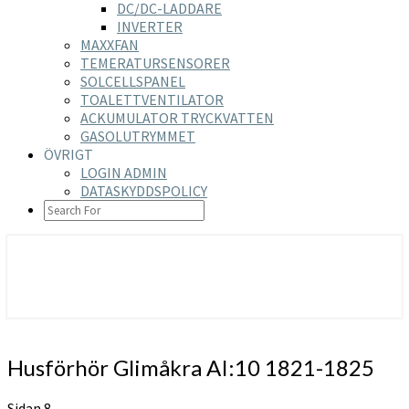
DC/DC-LADDARE
INVERTER
MAXXFAN
TEMERATURSENSORER
SOLCELLSPANEL
TOALETTVENTILATOR
ACKUMULATOR TRYCKVATTEN
GASOLUTRYMMET
ÖVRIGT
LOGIN ADMIN
DATASKYDDSPOLICY
SEARCH
ICON
https://nilsson-reijer.se
Husförhör
Husförhör Glimåkra AI:10 1821-1825
Glimåkra
AI:10
Sidan 8