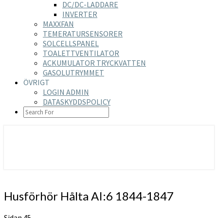
DC/DC-LADDARE
INVERTER
MAXXFAN
TEMERATURSENSORER
SOLCELLSPANEL
TOALETTVENTILATOR
ACKUMULATOR TRYCKVATTEN
GASOLUTRYMMET
ÖVRIGT
LOGIN ADMIN
DATASKYDDSPOLICY
SEARCH
ICON
https://nilsson-reijer.se
Husförhör
Husförhör Hålta AI:6 1844-1847
Hålta
AI:6
Sidan 45