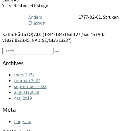
1844-
Yttre Restad, ett stuga
1847
Anders
1777-02-01, Struken
Eliasson
Källa: Hålta (O) AI:6 (1844-1847) Bild 27 / sid 45 (AID:
v1827.b27.s45, NAD: SE/GLA/13237)
Search
Search
for:
Archives
mars 2024
februari 2024
september 2023
augusti 2019
maj 2019
Meta
Logga in