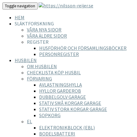
Toggle navigation
HEM
SLÄKTFORSKNING
VÅRA NYA SIDOR
VÅRA ÄLDRE SIDOR
REGISTER
HUSFÖRHÖR OCH FÖRSAMLINGSBÖCKER
PERSONREGISTER
HUSBILEN
OM HUSBILEN
CHECKLISTA KÖP HUSBIL
FÖRVARING
AVLASTNINGSHYLLA
HYLLOR GARDEROB
DUBBELGOLV GARAGE
STATIV SMÅ KORGAR GARAGE
STATIV STORA KORGAR GARAGE
SOPKORG
EL
ELEKTRONIKBLOCK (EBL)
BODELSBATTERI