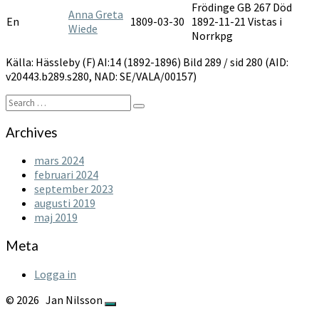
1892-
Frödinge GB 267 Död
Anna Greta
1896
En
1809-03-30
1892-11-21 Vistas i
Wiede
Norrkpg
Källa: Hässleby (F) AI:14 (1892-1896) Bild 289 / sid 280 (AID:
v20443.b289.s280, NAD: SE/VALA/00157)
Search
Search
for:
Archives
mars 2024
februari 2024
september 2023
augusti 2019
maj 2019
Meta
Logga in
© 2026
Jan Nilsson