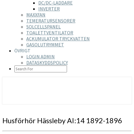
DC/DC-LADDARE
INVERTER
MAXXFAN
TEMERATURSENSORER
SOLCELLSPANEL
TOALETTVENTILATOR
ACKUMULATOR TRYCKVATTEN
GASOLUTRYMMET
ÖVRIGT
LOGIN ADMIN
DATASKYDDSPOLICY
SEARCH
ICON
https://nilsson-reijer.se
Husförhör
Husförhör Hässleby AI:14 1892-1896
Hässleby
AI:14