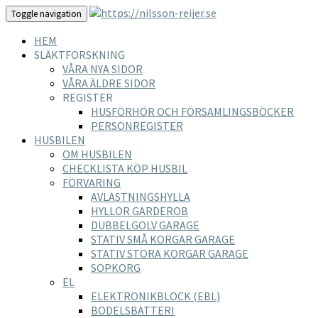
Toggle navigation
HEM
SLÄKTFORSKNING
VÅRA NYA SIDOR
VÅRA ÄLDRE SIDOR
REGISTER
HUSFÖRHÖR OCH FÖRSAMLINGSBÖCKER
PERSONREGISTER
HUSBILEN
OM HUSBILEN
CHECKLISTA KÖP HUSBIL
FÖRVARING
AVLASTNINGSHYLLA
HYLLOR GARDEROB
DUBBELGOLV GARAGE
STATIV SMÅ KORGAR GARAGE
STATIV STORA KORGAR GARAGE
SOPKORG
EL
ELEKTRONIKBLOCK (EBL)
BODELSBATTERI