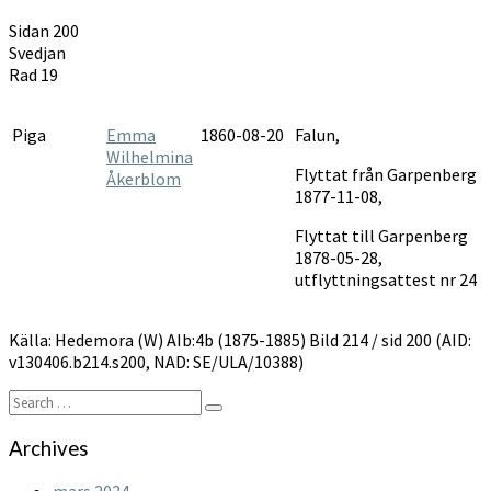
AIb:4b
Sidan 200
1875-
Svedjan
1885
Rad 19
Piga
Emma
1860-08-20
Falun,
Wilhelmina
Flyttat från Garpenberg
Åkerblom
1877-11-08,
Flyttat till Garpenberg
1878-05-28,
utflyttningsattest nr 24
Källa: Hedemora (W) AIb:4b (1875-1885) Bild 214 / sid 200 (AID:
v130406.b214.s200, NAD: SE/ULA/10388)
Search
Search
for:
Archives