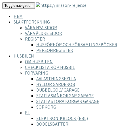
Toggle navigation
HEM
SLÄKTFORSKNING
VÅRA NYA SIDOR
VÅRA ÄLDRE SIDOR
REGISTER
HUSFÖRHÖR OCH FÖRSAMLINGSBÖCKER
PERSONREGISTER
HUSBILEN
OM HUSBILEN
CHECKLISTA KÖP HUSBIL
FÖRVARING
AVLASTNINGSHYLLA
HYLLOR GARDEROB
DUBBELGOLV GARAGE
STATIV SMÅ KORGAR GARAGE
STATIV STORA KORGAR GARAGE
SOPKORG
EL
ELEKTRONIKBLOCK (EBL)
BODELSBATTERI