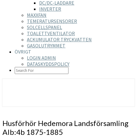
DC/DC-LADDARE
INVERTER
MAXXFAN
TEMERATURSENSORER
SOLCELLSPANEL
TOALETTVENTILATOR
ACKUMULATOR TRYCKVATTEN
GASOLUTRYMMET
ÖVRIGT
LOGIN ADMIN
DATASKYDDSPOLICY
SEARCH
ICON
https://nilsson-reijer.se
Husförhör
Husförhör Hedemora Landsförsamling
Hedemora
AIb:4b 1875-1885
Landsförsamling