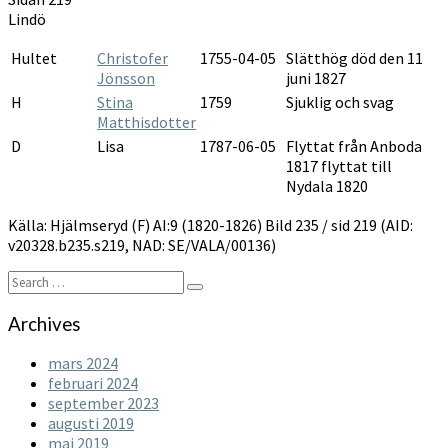
1820-
Lindö
1826
Hultet
Christofer
1755-04-05
Slätthög död den 11
Jönsson
juni 1827
H
Stina
1759
Sjuklig och svag
Matthisdotter
D
Lisa
1787-06-05
Flyttat från Anboda
1817 flyttat till
Nydala 1820
Källa: Hjälmseryd (F) AI:9 (1820-1826) Bild 235 / sid 219 (AID:
v20328.b235.s219, NAD: SE/VALA/00136)
Search
Search
for:
Archives
mars 2024
februari 2024
september 2023
augusti 2019
maj 2019