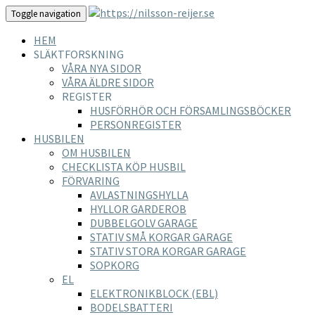
Toggle navigation
HEM
SLÄKTFORSKNING
VÅRA NYA SIDOR
VÅRA ÄLDRE SIDOR
REGISTER
HUSFÖRHÖR OCH FÖRSAMLINGSBÖCKER
PERSONREGISTER
HUSBILEN
OM HUSBILEN
CHECKLISTA KÖP HUSBIL
FÖRVARING
AVLASTNINGSHYLLA
HYLLOR GARDEROB
DUBBELGOLV GARAGE
STATIV SMÅ KORGAR GARAGE
STATIV STORA KORGAR GARAGE
SOPKORG
EL
ELEKTRONIKBLOCK (EBL)
BODELSBATTERI