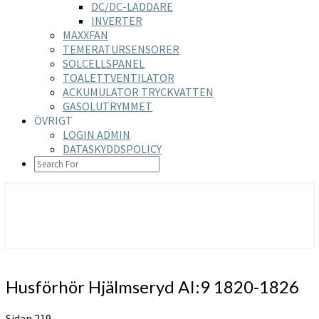
DC/DC-LADDARE
INVERTER
MAXXFAN
TEMERATURSENSORER
SOLCELLSPANEL
TOALETTVENTILATOR
ACKUMULATOR TRYCKVATTEN
GASOLUTRYMMET
ÖVRIGT
LOGIN ADMIN
DATASKYDDSPOLICY
SEARCH
ICON
https://nilsson-reijer.se
Husförhör
Husförhör Hjälmseryd AI:9 1820-1826
Hjälmseryd
AI:9
Sidan 219