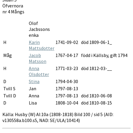
1808-
Öfvernora
1818
nr 4 Mångs
Olof
Jacbssons
enka
H
Karin
1741-09-02
död 1809-06-1_
Mattsdotter
Måg
Jacob
1767-04-17
född i Källsby, gift 1794
Matsson
H
Anna
1771-03-23
död 1812-03-__
Olsdotter
D
Stina
1794-04-30
Tvill S
Jan
1797-08-13
Tvill D
Anna
1797-08-13
död 1810-06-08
D
Lisa
1808-10-04
död 1810-08-15
Källa: Husby (W) AI:10a (1808-1818) Bild 100 / sid 5 (AID:
v130558a.b100.s5, NAD: SE/ULA/10414)