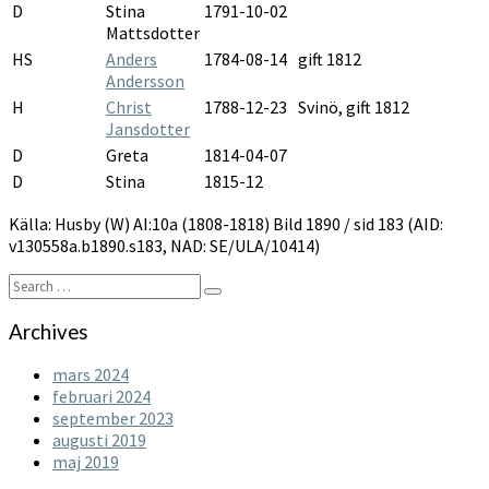
D
Stina
1791-10-02
Mattsdotter
HS
Anders
1784-08-14
gift 1812
Andersson
H
Christ
1788-12-23
Svinö, gift 1812
Jansdotter
D
Greta
1814-04-07
D
Stina
1815-12
Källa: Husby (W) AI:10a (1808-1818) Bild 1890 / sid 183 (AID:
v130558a.b1890.s183, NAD: SE/ULA/10414)
Search
Search
for:
Archives
mars 2024
februari 2024
september 2023
augusti 2019
maj 2019