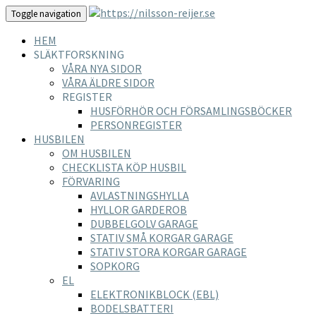
Toggle navigation
HEM
SLÄKTFORSKNING
VÅRA NYA SIDOR
VÅRA ÄLDRE SIDOR
REGISTER
HUSFÖRHÖR OCH FÖRSAMLINGSBÖCKER
PERSONREGISTER
HUSBILEN
OM HUSBILEN
CHECKLISTA KÖP HUSBIL
FÖRVARING
AVLASTNINGSHYLLA
HYLLOR GARDEROB
DUBBELGOLV GARAGE
STATIV SMÅ KORGAR GARAGE
STATIV STORA KORGAR GARAGE
SOPKORG
EL
ELEKTRONIKBLOCK (EBL)
BODELSBATTERI