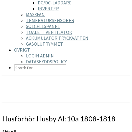
DC/DC-LADDARE
INVERTER
MAXXFAN
TEMERATURSENSORER
SOLCELLSPANEL
TOALETTVENTILATOR
ACKUMULATOR TRYCKVATTEN
GASOLUTRYMMET
ÖVRIGT
LOGIN ADMIN
DATASKYDDSPOLICY
SEARCH
ICON
https://nilsson-reijer.se
Husförhör
Husförhör Husby AI:10a 1808-1818
Husby
AI:10a
Sidan 5