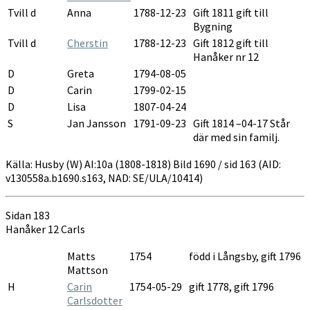
Tvill d
Anna
1788-12-23
Gift 1811 gift till
Bygning
Tvill d
Cherstin
1788-12-23
Gift 1812 gift till
Hanåker nr 12
D
Greta
1794-08-05
D
Carin
1799-02-15
D
Lisa
1807-04-24
S
Jan Jansson
1791-09-23
Gift 1814 –04-17 Står
där med sin familj.
Källa: Husby (W) AI:10a (1808-1818) Bild 1690 / sid 163 (AID:
v130558a.b1690.s163, NAD: SE/ULA/10414)
Sidan 183
Hanåker 12 Carls
Matts
1754
född i Långsby, gift 1796
Mattson
H
Carin
1754-05-29
gift 1778, gift 1796
Carlsdotter