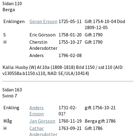
Sidan 110
Berga
Enklingen
Göran Ersson
1725-05-11
Gift 1754-10-04 Död
1809-12-05
S
Eric Görsson
1758-01-20
Gift 1790
H
Cherstin
1755-10-27
Gift 1790
Andersdotter
Anders
1796-02-08
Källa: Husby (W) AI:10a (1808-1818) Bild 1150 / sid 110 (AID:
v130558a.b1150.s110, NAD: SE/ULA/10414)
Sidan 163
Svinö 7
Enkling
Anders
1731-02-
gift 1756-10-21
Ersson
01?
Måg
Jan Görsson
1760-11-19
Berga gift 1786
H
Cathar
1763-09-21
Gift 1786
Andersdotter