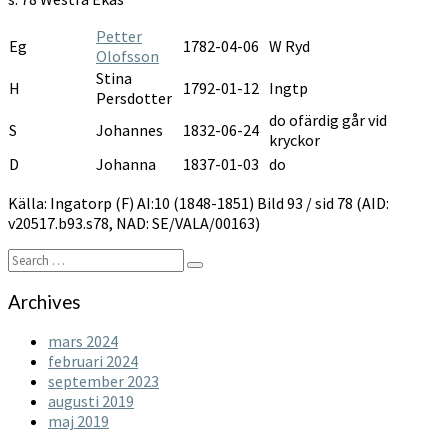
1848-
1851
Petter
Eg
1782-04-06
W Ryd
Olofsson
Stina
H
1792-01-12
Ingtp
Persdotter
do ofärdig går vid
S
Johannes
1832-06-24
kryckor
D
Johanna
1837-01-03
do
Källa: Ingatorp (F) AI:10 (1848-1851) Bild 93 / sid 78 (AID:
v20517.b93.s78, NAD: SE/VALA/00163)
Search
Search
for:
Archives
mars 2024
februari 2024
september 2023
augusti 2019
maj 2019