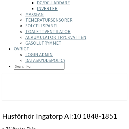
DC/DC-LADDARE
INVERTER
MAXXFAN
TEMERATURSENSORER
SOLCELLSPANEL
TOALETTVENTILATOR
ACKUMULATOR TRYCKVATTEN
GASOLUTRYMMET
ÖVRIGT
LOGIN ADMIN
DATASKYDDSPOLICY
SEARCH
ICON
https://nilsson-reijer.se
Husförhör
Husförhör Ingatorp AI:10 1848-1851
Ingatorp
AI:10
s. 78 Westra Ekås