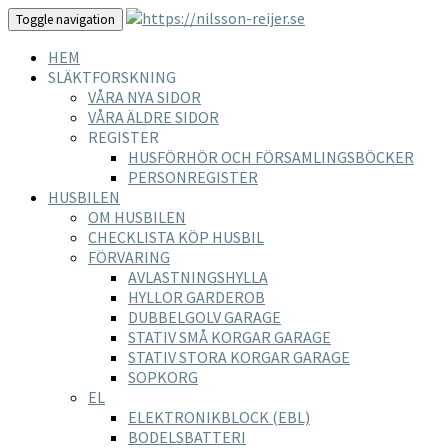
Toggle navigation
HEM
SLÄKTFORSKNING
VÅRA NYA SIDOR
VÅRA ÄLDRE SIDOR
REGISTER
HUSFÖRHÖR OCH FÖRSAMLINGSBÖCKER
PERSONREGISTER
HUSBILEN
OM HUSBILEN
CHECKLISTA KÖP HUSBIL
FÖRVARING
AVLASTNINGSHYLLA
HYLLOR GARDEROB
DUBBELGOLV GARAGE
STATIV SMÅ KORGAR GARAGE
STATIV STORA KORGAR GARAGE
SOPKORG
EL
ELEKTRONIKBLOCK (EBL)
BODELSBATTERI