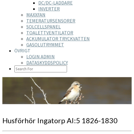
DC/DC-LADDARE
INVERTER
MAXXFAN
TEMERATURSENSORER
SOLCELLSPANEL
TOALETTVENTILATOR
ACKUMULATOR TRYCKVATTEN
GASOLUTRYMMET
ÖVRIGT
LOGIN ADMIN
DATASKYDDSPOLICY
SEARCH
ICON
https://nilsson-reijer.se
Husförhör
Husförhör Ingatorp AI:5 1826-1830
Ingatorp
AI:5