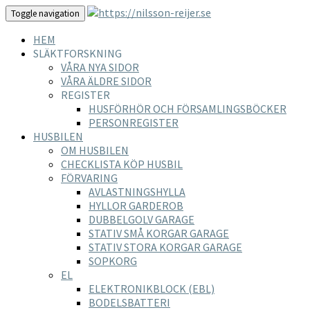
Toggle navigation
HEM
SLÄKTFORSKNING
VÅRA NYA SIDOR
VÅRA ÄLDRE SIDOR
REGISTER
HUSFÖRHÖR OCH FÖRSAMLINGSBÖCKER
PERSONREGISTER
HUSBILEN
OM HUSBILEN
CHECKLISTA KÖP HUSBIL
FÖRVARING
AVLASTNINGSHYLLA
HYLLOR GARDEROB
DUBBELGOLV GARAGE
STATIV SMÅ KORGAR GARAGE
STATIV STORA KORGAR GARAGE
SOPKORG
EL
ELEKTRONIKBLOCK (EBL)
BODELSBATTERI