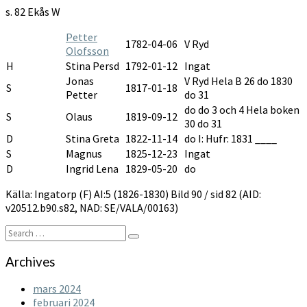
1826-
s. 82 Ekås W
1830
Petter
1782-04-06
V Ryd
Olofsson
H
Stina Persd
1792-01-12
Ingat
Jonas
V Ryd Hela B 26 do 1830
S
1817-01-18
Petter
do 31
do do 3 och 4 Hela boken
S
Olaus
1819-09-12
30 do 31
D
Stina Greta
1822-11-14
do I: Hufr: 1831 ____
S
Magnus
1825-12-23
Ingat
D
Ingrid Lena
1829-05-20
do
Källa: Ingatorp (F) AI:5 (1826-1830) Bild 90 / sid 82 (AID:
v20512.b90.s82, NAD: SE/VALA/00163)
Search
Search
for:
Archives
mars 2024
februari 2024