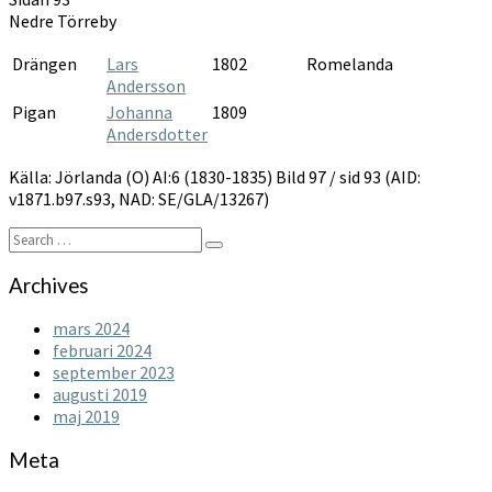
1830-
Nedre Törreby
1835
Drängen
Lars
1802
Romelanda
Andersson
Pigan
Johanna
1809
Andersdotter
Källa: Jörlanda (O) AI:6 (1830-1835) Bild 97 / sid 93 (AID:
v1871.b97.s93, NAD: SE/GLA/13267)
Search
Search
for:
Archives
mars 2024
februari 2024
september 2023
augusti 2019
maj 2019
Meta