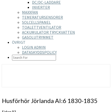
DC/DC-LADDARE
INVERTER
MAXXFAN
TEMERATURSENSORER
SOLCELLSPANEL
TOALETTVENTILATOR
ACKUMULATOR TRYCKVATTEN
GASOLUTRYMMET
ÖVRIGT
LOGIN ADMIN
DATASKYDDSPOLICY
SEARCH
ICON
https://nilsson-reijer.se
Husförhör
Husförhör Jörlanda AI:6 1830-1835
Jörlanda
AI:6
Sidan 93