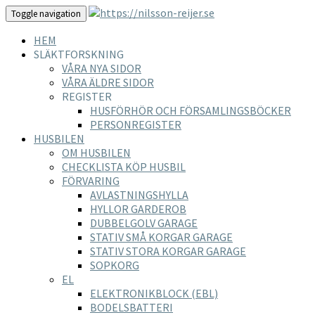
Toggle navigation
HEM
SLÄKTFORSKNING
VÅRA NYA SIDOR
VÅRA ÄLDRE SIDOR
REGISTER
HUSFÖRHÖR OCH FÖRSAMLINGSBÖCKER
PERSONREGISTER
HUSBILEN
OM HUSBILEN
CHECKLISTA KÖP HUSBIL
FÖRVARING
AVLASTNINGSHYLLA
HYLLOR GARDEROB
DUBBELGOLV GARAGE
STATIV SMÅ KORGAR GARAGE
STATIV STORA KORGAR GARAGE
SOPKORG
EL
ELEKTRONIKBLOCK (EBL)
BODELSBATTERI