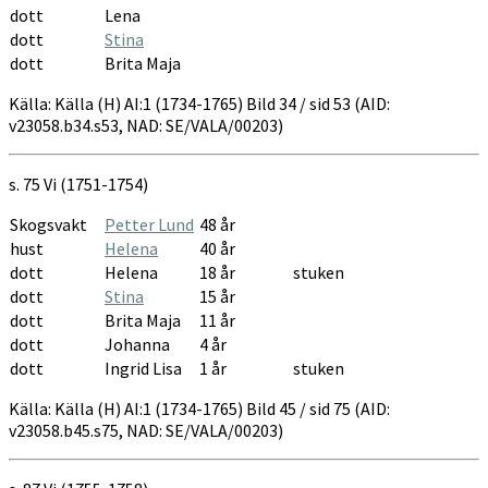
dott
Lena
dott
Stina
dott
Brita Maja
Källa: Källa (H) AI:1 (1734-1765) Bild 34 / sid 53 (AID:
v23058.b34.s53, NAD: SE/VALA/00203)
s. 75 Vi (1751-1754)
Skogsvakt
Petter Lund
48 år
hust
Helena
40 år
dott
Helena
18 år
stuken
dott
Stina
15 år
dott
Brita Maja
11 år
dott
Johanna
4 år
dott
Ingrid Lisa
1 år
stuken
Källa: Källa (H) AI:1 (1734-1765) Bild 45 / sid 75 (AID:
v23058.b45.s75, NAD: SE/VALA/00203)