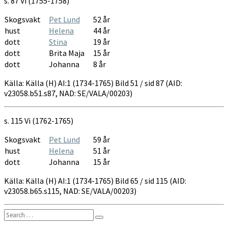
s. 87 Vi (1755-1758)
Skogsvakt
Pet Lund
52 år
hust
Helena
44 år
dott
Stina
19 år
dott
Brita Maja
15 år
dott
Johanna
8 år
Källa: Källa (H) AI:1 (1734-1765) Bild 51 / sid 87 (AID:
v23058.b51.s87, NAD: SE/VALA/00203)
s. 115 Vi (1762-1765)
Skogsvakt
Pet Lund
59 år
hust
Helena
51 år
dott
Johanna
15 år
Källa: Källa (H) AI:1 (1734-1765) Bild 65 / sid 115 (AID:
v23058.b65.s115, NAD: SE/VALA/00203)
Search
Search
for: