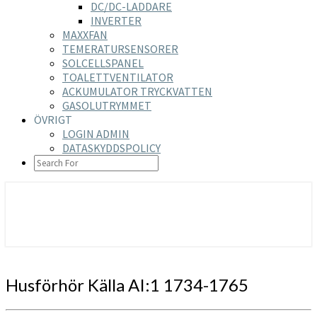
DC/DC-LADDARE
INVERTER
MAXXFAN
TEMERATURSENSORER
SOLCELLSPANEL
TOALETTVENTILATOR
ACKUMULATOR TRYCKVATTEN
GASOLUTRYMMET
ÖVRIGT
LOGIN ADMIN
DATASKYDDSPOLICY
SEARCH
ICON
https://nilsson-reijer.se
Husförhör
Husförhör Källa AI:1 1734-1765
Källa
AI:1