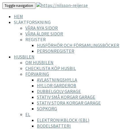
Toggle navigation
HEM
SLÄKTFORSKNING
VÅRA NYA SIDOR
VÅRA ÄLDRE SIDOR
REGISTER
HUSFÖRHÖR OCH FÖRSAMLINGSBÖCKER
PERSONREGISTER
HUSBILEN
OM HUSBILEN
CHECKLISTA KÖP HUSBIL
FÖRVARING
AVLASTNINGSHYLLA
HYLLOR GARDEROB
DUBBELGOLV GARAGE
STATIV SMÅ KORGAR GARAGE
STATIV STORA KORGAR GARAGE
SOPKORG
EL
ELEKTRONIKBLOCK (EBL)
BODELSBATTERI