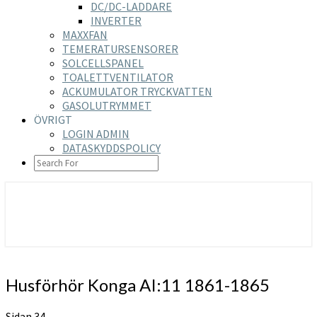
DC/DC-LADDARE
INVERTER
MAXXFAN
TEMERATURSENSORER
SOLCELLSPANEL
TOALETTVENTILATOR
ACKUMULATOR TRYCKVATTEN
GASOLUTRYMMET
ÖVRIGT
LOGIN ADMIN
DATASKYDDSPOLICY
SEARCH
ICON
https://nilsson-reijer.se
Husförhör
Husförhör Konga AI:11 1861-1865
Konga
AI:11
Sidan 34