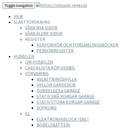
Toggle navigation
HEM
SLÄKTFORSKNING
VÅRA NYA SIDOR
VÅRA ÄLDRE SIDOR
REGISTER
HUSFÖRHÖR OCH FÖRSAMLINGSBÖCKER
PERSONREGISTER
HUSBILEN
OM HUSBILEN
CHECKLISTA KÖP HUSBIL
FÖRVARING
AVLASTNINGSHYLLA
HYLLOR GARDEROB
DUBBELGOLV GARAGE
STATIV SMÅ KORGAR GARAGE
STATIV STORA KORGAR GARAGE
SOPKORG
EL
ELEKTRONIKBLOCK (EBL)
BODELSBATTERI