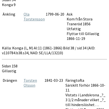
1861-
Konga 9
1865
Änkling
Ola
1799-06-20
Ask
Torstensson
Kom från Stora
Traneröd 1856
Utfattig
Flyttar till Gillastig
1866-11-19
Källa: Konga (L, M) AI:11 (1861-1866) Bild 38 / sid 34 (AID:
v110784.b38.s34, NAD: SE/LLA/13210)
Sidan 158
Gillastig
Drängen
Torsten
1841-03-23
Färingtofta
Olsson
Särskilt förhör 1866-10-
11.
Vistats i Landskrona _?_
3 1/2 månader vilket _?_
till hinderslöshet . . .