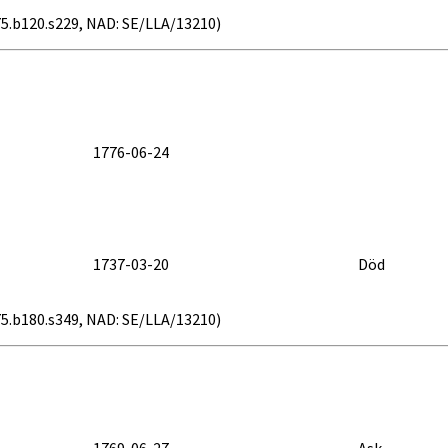
0775.b120.s229, NAD: SE/LLA/13210)
1776-06-24
1737-03-20
Död
0775.b180.s349, NAD: SE/LLA/13210)
1769-06-27
Ask