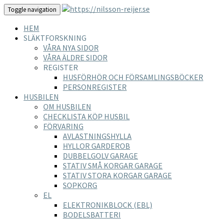
Toggle navigation
HEM
SLÄKTFORSKNING
VÅRA NYA SIDOR
VÅRA ÄLDRE SIDOR
REGISTER
HUSFÖRHÖR OCH FÖRSAMLINGSBÖCKER
PERSONREGISTER
HUSBILEN
OM HUSBILEN
CHECKLISTA KÖP HUSBIL
FÖRVARING
AVLASTNINGSHYLLA
HYLLOR GARDEROB
DUBBELGOLV GARAGE
STATIV SMÅ KORGAR GARAGE
STATIV STORA KORGAR GARAGE
SOPKORG
EL
ELEKTRONIKBLOCK (EBL)
BODELSBATTERI