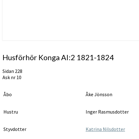
Husförhör
Husförhör Konga AI:2 1821-1824
Konga
AI:2
Sidan 228
1821-
Ask nr 10
1824
Åbo
Åke Jönsson
Hustru
Inger Rasmusdotter
Styvdotter
Katrina Nilsdotter