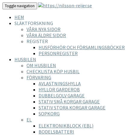
Toggle navigation
HEM
SLÄKTFORSKNING
VÅRA NYA SIDOR
VÅRA ÄLDRE SIDOR
REGISTER
HUSFÖRHÖR OCH FÖRSAMLINGSBÖCKER
PERSONREGISTER
HUSBILEN
OM HUSBILEN
CHECKLISTA KÖP HUSBIL
FÖRVARING
AVLASTNINGSHYLLA
HYLLOR GARDEROB
DUBBELGOLV GARAGE
STATIV SMÅ KORGAR GARAGE
STATIV STORA KORGAR GARAGE
SOPKORG
EL
ELEKTRONIKBLOCK (EBL)
BODELSBATTERI