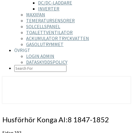
DC/DC-LADDARE
INVERTER
MAXXFAN
TEMERATURSENSORER
SOLCELLSPANEL
TOALETTVENTILATOR
ACKUMULATOR TRYCKVATTEN
GASOLUTRYMMET
ÖVRIGT
LOGIN ADMIN
DATASKYDDSPOLICY
SEARCH
ICON
https://nilsson-reijer.se
Husförhör
Husförhör Konga AI:8 1847-1852
Konga
AI:8
Sidan 193