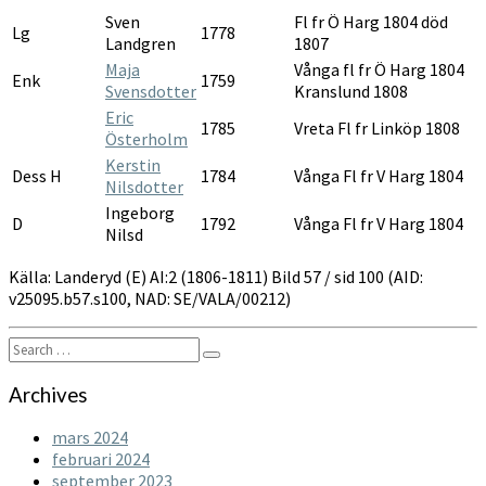
Sven
Fl fr Ö Harg 1804 död
Lg
1778
Landgren
1807
Maja
Vånga fl fr Ö Harg 1804
Enk
1759
Svensdotter
Kranslund 1808
Eric
1785
Vreta Fl fr Linköp 1808
Österholm
Kerstin
Dess H
1784
Vånga Fl fr V Harg 1804
Nilsdotter
Ingeborg
D
1792
Vånga Fl fr V Harg 1804
Nilsd
Källa: Landeryd (E) AI:2 (1806-1811) Bild 57 / sid 100 (AID:
v25095.b57.s100, NAD: SE/VALA/00212)
Search
Search
for:
Archives
mars 2024
februari 2024
september 2023