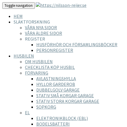
Toggle navigation
HEM
SLÄKTFORSKNING
VÅRA NYA SIDOR
VÅRA ÄLDRE SIDOR
REGISTER
HUSFÖRHÖR OCH FÖRSAMLINGSBÖCKER
PERSONREGISTER
HUSBILEN
OM HUSBILEN
CHECKLISTA KÖP HUSBIL
FÖRVARING
AVLASTNINGSHYLLA
HYLLOR GARDEROB
DUBBELGOLV GARAGE
STATIV SMÅ KORGAR GARAGE
STATIV STORA KORGAR GARAGE
SOPKORG
EL
ELEKTRONIKBLOCK (EBL)
BODELSBATTERI