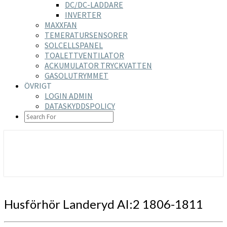
DC/DC-LADDARE
INVERTER
MAXXFAN
TEMERATURSENSORER
SOLCELLSPANEL
TOALETTVENTILATOR
ACKUMULATOR TRYCKVATTEN
GASOLUTRYMMET
ÖVRIGT
LOGIN ADMIN
DATASKYDDSPOLICY
SEARCH
ICON
https://nilsson-reijer.se
Husförhör
Husförhör Landeryd AI:2 1806-1811
Landeryd
AI:2