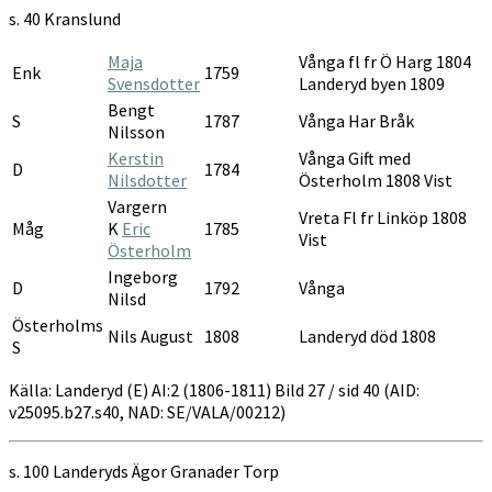
1806-
s. 40 Kranslund
1811
Maja
Vånga fl fr Ö Harg 1804
Enk
1759
Svensdotter
Landeryd byen 1809
Bengt
S
1787
Vånga Har Bråk
Nilsson
Kerstin
Vånga Gift med
D
1784
Nilsdotter
Österholm 1808 Vist
Vargern
Vreta Fl fr Linköp 1808
Måg
K
Eric
1785
Vist
Österholm
Ingeborg
D
1792
Vånga
Nilsd
Österholms
Nils August
1808
Landeryd död 1808
S
Källa: Landeryd (E) AI:2 (1806-1811) Bild 27 / sid 40 (AID:
v25095.b27.s40, NAD: SE/VALA/00212)
s. 100 Landeryds Ägor Granader Torp