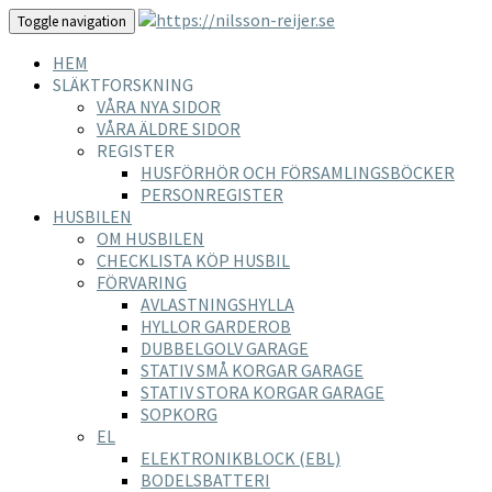
Toggle navigation
HEM
SLÄKTFORSKNING
VÅRA NYA SIDOR
VÅRA ÄLDRE SIDOR
REGISTER
HUSFÖRHÖR OCH FÖRSAMLINGSBÖCKER
PERSONREGISTER
HUSBILEN
OM HUSBILEN
CHECKLISTA KÖP HUSBIL
FÖRVARING
AVLASTNINGSHYLLA
HYLLOR GARDEROB
DUBBELGOLV GARAGE
STATIV SMÅ KORGAR GARAGE
STATIV STORA KORGAR GARAGE
SOPKORG
EL
ELEKTRONIKBLOCK (EBL)
BODELSBATTERI