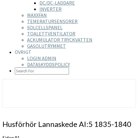
DC/DC-LADDARE
INVERTER
MAXXFAN
TEMERATURSENSORER
SOLCELLSPANEL
TOALETTVENTILATOR
ACKUMULATOR TRYCKVATTEN
GASOLUTRYMMET
ÖVRIGT
LOGIN ADMIN
DATASKYDDSPOLICY
SEARCH
ICON
https://nilsson-reijer.se
Husförhör
Husförhör Lannaskede AI:5 1835-1840
Lannaskede
AI:5
Sidan 91