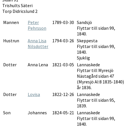
1835-
Trishults Säteri
1840
Torp Didricslund 2
Mannen
Peter
1789-03-30
Sandsjö
Pehrsson
Flyttar till sidan 99,
1840.
Hustrun
Anna Lisa
1794-03-26
Skeppesta
Nilsdotter
Flyttar till sidan 99,
1840.
Sjuklig
Dotter
Anna Lena
1821-03-05
Lannaskede
Flyttar till Myresjö
Nästagård sidan 47
(Myresjö AI:8 1835-1840)
år 1836.
Dotter
Lovisa
1822-12-26
Lannaskede
Flyttar till sidan 95,
1839.
Son
Johannes
1824-05-21
Lannaskede
Flyttar till sidan 99,
1840.