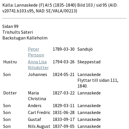
Källa: Lannaskede (F) AI:5 (1835-1840) Bild 103 / sid 95 (AID:
v20741.b103.s95, NAD: SE/VALA/00213)
Sidan 99
Trishults Säteri
Backstugan Källeholm
Peter
1789-03-30
Sandsjö
Persson
Hustru
Anna Lisa
1794-03-26
Skeppestad
Nilsdotter
Son
Johannes
1824-05-21
Lannaskede
Flyttar till sidan 111,
1840.
Dotter
Maria
1827-03-22
Lannaskede
Christina
Son
Anders
1829-03-11
Lannaskede
Son
Carl Fredric
1831-06-28
Lannaskede
Son
Gustaf
1833-09-17
Lannaskede
Son
Nils August
1837-09-05
Lannaskede