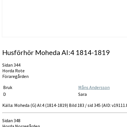
Husförhör
Husförhör Moheda AI:4 1814-1819
Moheda
AI:4
Sidan 344
1814-
Horda Rote
1819
Föraregården
Bruk
Måns Andersson
D
Sara
Källa: Moheda (G) AI:4 (1814-1819) Bild 183 / sid 345 (AID: v1911
Sidan 348
Horda Norregården