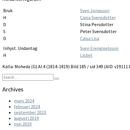
Bruk
Sven Jonasson
H
Caisa Svensdotter
D
Stina Persdotter
S
Peter Svensdotter
D
Caisa Lisa
Inhyst. Undantag
Sven Erengiselsson
H
Lisbet
Källa: Moheda (G) AI:4 (1814-1819) Bild 185 / sid 349 (AID: v1911
Search
Search
for:
Archives
mars 2024
februari 2024
september 2023
augusti 2019
maj 2019