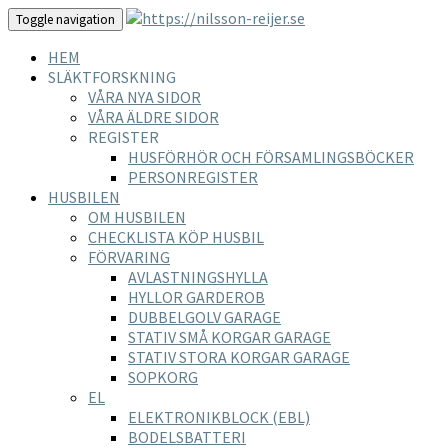
Toggle navigation
HEM
SLÄKTFORSKNING
VÅRA NYA SIDOR
VÅRA ÄLDRE SIDOR
REGISTER
HUSFÖRHÖR OCH FÖRSAMLINGSBÖCKER
PERSONREGISTER
HUSBILEN
OM HUSBILEN
CHECKLISTA KÖP HUSBIL
FÖRVARING
AVLASTNINGSHYLLA
HYLLOR GARDEROB
DUBBELGOLV GARAGE
STATIV SMÅ KORGAR GARAGE
STATIV STORA KORGAR GARAGE
SOPKORG
EL
ELEKTRONIKBLOCK (EBL)
BODELSBATTERI