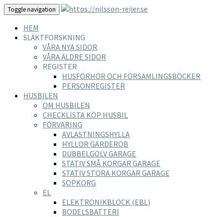
Toggle navigation
HEM
SLÄKTFORSKNING
VÅRA NYA SIDOR
VÅRA ÄLDRE SIDOR
REGISTER
HUSFÖRHÖR OCH FÖRSAMLINGSBÖCKER
PERSONREGISTER
HUSBILEN
OM HUSBILEN
CHECKLISTA KÖP HUSBIL
FÖRVARING
AVLASTNINGSHYLLA
HYLLOR GARDEROB
DUBBELGOLV GARAGE
STATIV SMÅ KORGAR GARAGE
STATIV STORA KORGAR GARAGE
SOPKORG
EL
ELEKTRONIKBLOCK (EBL)
BODELSBATTERI