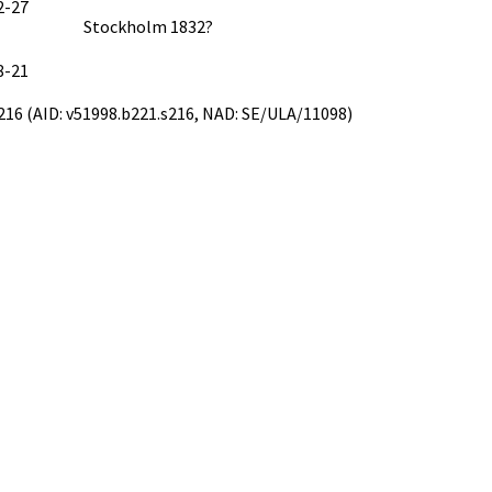
2-27
Stockholm 1832?
8-21
d 216 (AID: v51998.b221.s216, NAD: SE/ULA/11098)