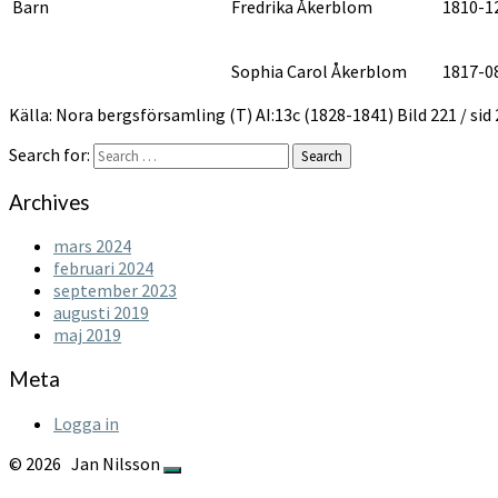
Barn
Fredrika Åkerblom
1810-1
Sophia Carol Åkerblom
1817-0
Källa: Nora bergsförsamling (T) AI:13c (1828-1841) Bild 221 / si
Search for:
Search
Archives
mars 2024
februari 2024
september 2023
augusti 2019
maj 2019
Meta
Logga in
© 2026
Jan Nilsson