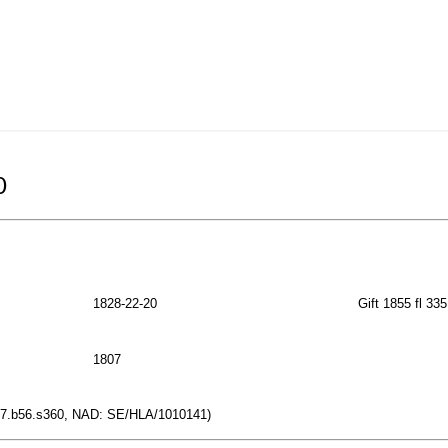
0
1828-22-20
Gift 1855 fl 335
1807
9517.b56.s360, NAD: SE/HLA/1010141)