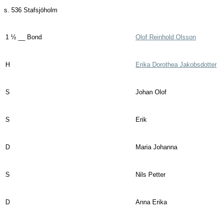
s. 536
Stafsjöholm
1 ½ __ Bond
Olof Reinhold Olsson
H
Erika Dorothea Jakobsdotter
S
Johan Olof
S
Erik
D
Maria Johanna
S
Nils Petter
D
Anna Erika