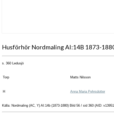
Husförhör
Husförhör Nordmaling AI:14B 1873-188
Nordmaling
AI:14B
1873-
s. 360
Ledusjö
1880
Torp
Matts Nilsson
H
Anna Maria Pehrsdotter
Källa: Nordmaling (AC, Y) AI:14b (1873-1880) Bild 56 / sid 360 (AID: v13