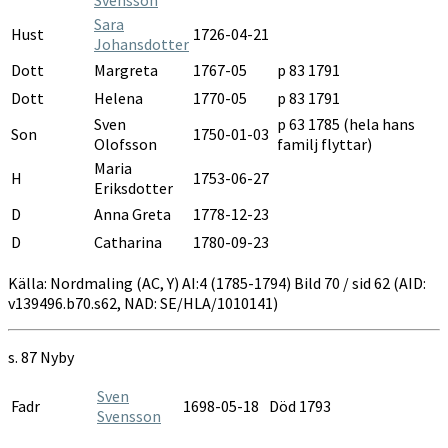
Sara
Hust
1726-04-21
Johansdotter
Dott
Margreta
1767-05
p 83 1791
Dott
Helena
1770-05
p 83 1791
Sven
p 63 1785 (hela hans
Son
1750-01-03
Olofsson
familj flyttar)
Maria
H
1753-06-27
Eriksdotter
D
Anna Greta
1778-12-23
D
Catharina
1780-09-23
Källa: Nordmaling (AC, Y) AI:4 (1785-1794) Bild 70 / sid 62 (AID:
v139496.b70.s62, NAD: SE/HLA/1010141)
s. 87 Nyby
Sven
Fadr
1698-05-18
Död 1793
Svensson