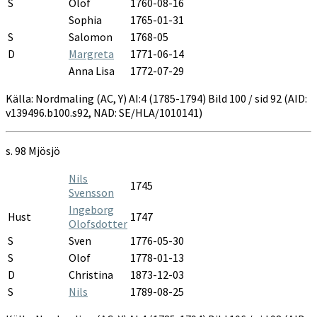
S
Olof
1760-08-16
Sophia
1765-01-31
S
Salomon
1768-05
D
Margreta
1771-06-14
Anna Lisa
1772-07-29
Källa: Nordmaling (AC, Y) AI:4 (1785-1794) Bild 100 / sid 92 (AID:
v139496.b100.s92, NAD: SE/HLA/1010141)
s. 98 Mjösjö
Nils
1745
Svensson
Ingeborg
Hust
1747
Olofsdotter
S
Sven
1776-05-30
S
Olof
1778-01-13
D
Christina
1873-12-03
S
Nils
1789-08-25