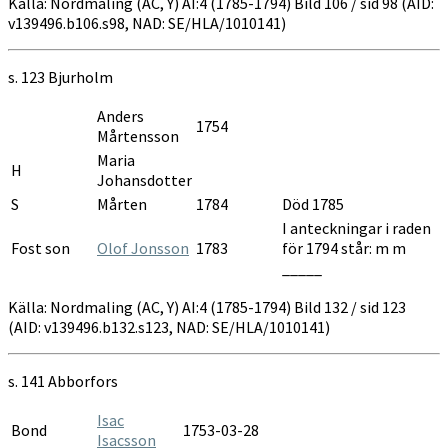
Källa: Nordmaling (AC, Y) AI:4 (1785-1794) Bild 106 / sid 98 (AID:
v139496.b106.s98, NAD: SE/HLA/1010141)
s. 123 Bjurholm
Anders
1754
Mårtensson
Maria
H
Johansdotter
S
Mårten
1784
Död 1785
I anteckningar i raden
Fost son
Olof Jonsson
1783
för 1794 står: m m
_____
Källa: Nordmaling (AC, Y) AI:4 (1785-1794) Bild 132 / sid 123
(AID: v139496.b132.s123, NAD: SE/HLA/1010141)
s. 141 Abborfors
Isac
Bond
1753-03-28
Isacsson