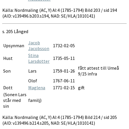
Källa: Nordmaling (AC, Y) AI:4 (1785-1794) Bild 203 / sid 194
(AID: v139496.b203.s194, NAD: SE/HLA/1010141)
s. 205 Långed
Jacob
Upsynman
1732-02-05
Jacobsson
Stina
Hust
1735-05-11
Larsdotter
fått attest till Umeå
Son
Lars
1759-01-26
9/15 infra
Olof
1767-06-11
Dott
Maglena
1771-02-15
gift
(Sonen Lars
står med
familj)
sin
Källa: Nordmaling (AC, Y) AI:4 (1785-1794) Bild 214 / sid 205
(AID: v139496.b214.s205, NAD: SE/HLA/1010141)