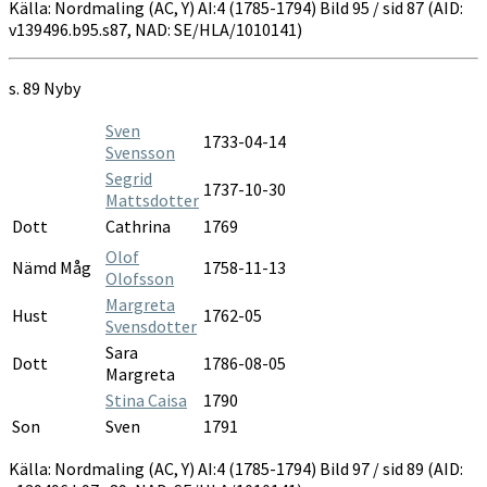
Källa: Nordmaling (AC, Y) AI:4 (1785-1794) Bild 95 / sid 87 (AID:
v139496.b95.s87, NAD: SE/HLA/1010141)
s. 89 Nyby
Sven
1733-04-14
Svensson
Segrid
1737-10-30
Mattsdotter
Dott
Cathrina
1769
Olof
Nämd Måg
1758-11-13
Olofsson
Margreta
Hust
1762-05
Svensdotter
Sara
Dott
1786-08-05
Margreta
Stina Caisa
1790
Son
Sven
1791
Källa: Nordmaling (AC, Y) AI:4 (1785-1794) Bild 97 / sid 89 (AID: