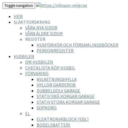
Toggle navigation
HEM
SLÄKTFORSKNING
VÅRA NYA SIDOR
VÅRA ÄLDRE SIDOR
REGISTER
HUSFÖRHÖR OCH FÖRSAMLINGSBÖCKER
PERSONREGISTER
HUSBILEN
OM HUSBILEN
CHECKLISTA KÖP HUSBIL
FÖRVARING
AVLASTNINGSHYLLA
HYLLOR GARDEROB
DUBBELGOLV GARAGE
STATIV SMÅ KORGAR GARAGE
STATIV STORA KORGAR GARAGE
SOPKORG
EL
ELEKTRONIKBLOCK (EBL)
BODELSBATTERI