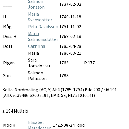
Salmon
____
1737-02-02
Jonsson
Maria
H
1740-11-18
Svensdotter
Måg
Pehr Davidsson
1751-11-02
Maria
Dess H
1768-02-18
Salmonsdotter
Dott
Cathrina
1785-04-28
Maria
1786-08-21
Sara
Pigan
1763
P 177
Jonsdotter
Salmon
Son
1788
Pehrsson
Källa: Nordmaling (AC, Y) AI:4 (1785-1794) Bild 200 / sid 191
(AID: v139496.b200.s191, NAD: SE/HLA/1010141)
s. 194 Mullsjö
Elisabet
Mod H
1722-08-24
död
Matsdotter