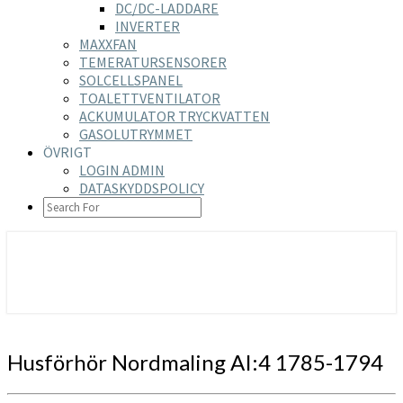
DC/DC-LADDARE
INVERTER
MAXXFAN
TEMERATURSENSORER
SOLCELLSPANEL
TOALETTVENTILATOR
ACKUMULATOR TRYCKVATTEN
GASOLUTRYMMET
ÖVRIGT
LOGIN ADMIN
DATASKYDDSPOLICY
SEARCH
ICON
https://nilsson-reijer.se
Husförhör
Husförhör Nordmaling AI:4 1785-1794
Nordmaling
AI:4