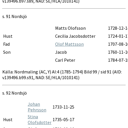
v139496.b97.s89, NAD: SE/HLA/1010141)
s. 91 Nordsjö
Matts Olofsson
1728-12-1
Hust
Cecilia Jacobsdotter
1724-01-1
Fad
Olof Mattsson
1707-08-1
Son
Jacob
1760-11-1
Carl Peter
1784-07-1
Källa: Nordmaling (AC, Y) AI:4 (1785-1794) Bild 99 / sid 91 (AID:
v139496.b99.s91, NAD: SE/HLA/1010141)
s. 92 Nordsjö
Johan
1733-11-25
Pehrsson
Stina
Hust
1735-05-17
Olofsdotter