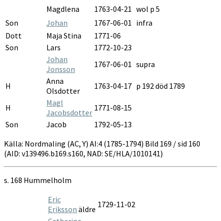
Magdlena
1763-04-21
wol p 5
Son
Johan
1767-06-01
infra
Dott
Maja Stina
1771-06
Son
Lars
1772-10-23
Johan
1767-06-01
supra
Jonsson
Anna
H
1763-04-17
p 192 död 1789
Olsdotter
Magl
H
1771-08-15
Jacobsdotter
Son
Jacob
1792-05-13
Källa: Nordmaling (AC, Y) AI:4 (1785-1794) Bild 169 / sid 160
(AID: v139496.b169.s160, NAD: SE/HLA/1010141)
s. 168 Hummelholm
Eric
1729-11-02
Eriksson
äldre
Catharina