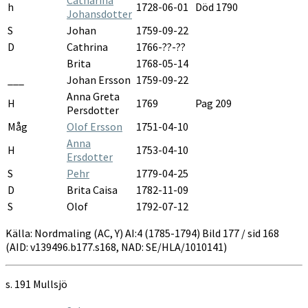
h
1728-06-01
Död 1790
Johansdotter
S
Johan
1759-09-22
D
Cathrina
1766-??-??
Brita
1768-05-14
___
Johan Ersson
1759-09-22
Anna Greta
H
1769
Pag 209
Persdotter
Måg
Olof Ersson
1751-04-10
Anna
H
1753-04-10
Ersdotter
S
Pehr
1779-04-25
D
Brita Caisa
1782-11-09
S
Olof
1792-07-12
Källa: Nordmaling (AC, Y) AI:4 (1785-1794) Bild 177 / sid 168
(AID: v139496.b177.s168, NAD: SE/HLA/1010141)
s. 191 Mullsjö