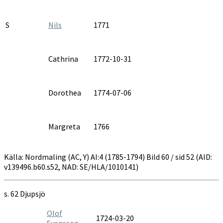
S
Nils
1771
Cathrina
1772-10-31
Dorothea
1774-07-06
Margreta
1766
Källa: Nordmaling (AC, Y) AI:4 (1785-1794) Bild 60 / sid 52 (AID:
v139496.b60.s52, NAD: SE/HLA/1010141)
s. 62 Djupsjö
Olof
1724-03-20
Svensson