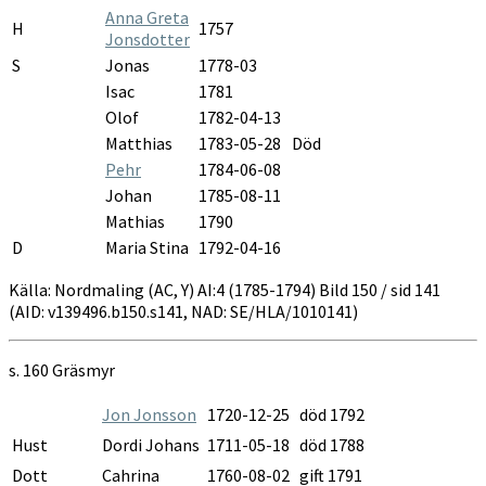
Anna Greta
H
1757
Jonsdotter
S
Jonas
1778-03
Isac
1781
Olof
1782-04-13
Matthias
1783-05-28
Död
Pehr
1784-06-08
Johan
1785-08-11
Mathias
1790
D
Maria Stina
1792-04-16
Källa: Nordmaling (AC, Y) AI:4 (1785-1794) Bild 150 / sid 141
(AID: v139496.b150.s141, NAD: SE/HLA/1010141)
s. 160 Gräsmyr
Jon Jonsson
1720-12-25
död 1792
Hust
Dordi Johans
1711-05-18
död 1788
Dott
Cahrina
1760-08-02
gift 1791