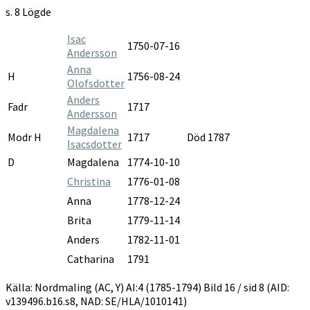
1785-
s. 8 Lögde
1794
Isac
1750-07-16
Andersson
Anna
H
1756-08-24
Olofsdotter
Anders
Fadr
1717
Andersson
Magdalena
Modr H
1717
Död 1787
Isacsdotter
D
Magdalena
1774-10-10
Christina
1776-01-08
Anna
1778-12-24
Brita
1779-11-14
Anders
1782-11-01
Catharina
1791
Källa: Nordmaling (AC, Y) AI:4 (1785-1794) Bild 16 / sid 8 (AID:
v139496.b16.s8, NAD: SE/HLA/1010141)