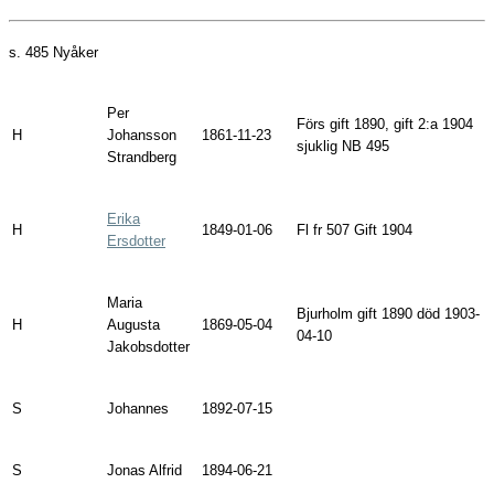
1900-
1907
s. 485
Nyåker
Per
Förs gift 1890, gift 2:a 1904
H
Johansson
1861-11-23
sjuklig NB 495
Strandberg
Erika
H
1849-01-06
Fl fr 507 Gift 1904
Ersdotter
Maria
Bjurholm gift 1890 död 1903-
H
Augusta
1869-05-04
04-10
Jakobsdotter
S
Johannes
1892-07-15
S
Jonas Alfrid
1894-06-21