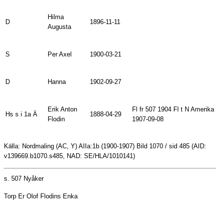
Hilma
D
1896-11-11
Augusta
S
Per Axel
1900-03-21
D
Hanna
1902-09-27
Erik Anton
Fl fr 507 1904 Fl t N Amerika
Hs s i 1a Ä
1888-04-29
Flodin
1907-09-08
Källa: Nordmaling (AC, Y) AIIa:1b (1900-1907) Bild 1070 / sid 485 (AID:
v139669.b1070.s485, NAD: SE/HLA/1010141)
s. 507
Nyåker
Torp Er Olof Flodins Enka