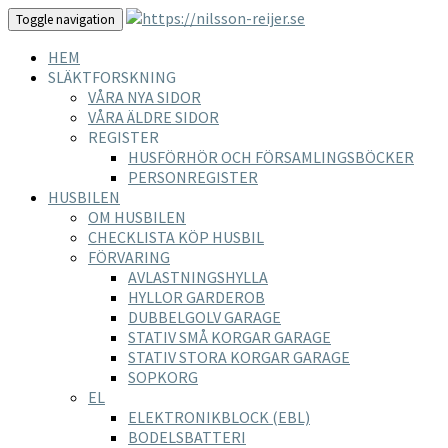
Toggle navigation
HEM
SLÄKTFORSKNING
VÅRA NYA SIDOR
VÅRA ÄLDRE SIDOR
REGISTER
HUSFÖRHÖR OCH FÖRSAMLINGSBÖCKER
PERSONREGISTER
HUSBILEN
OM HUSBILEN
CHECKLISTA KÖP HUSBIL
FÖRVARING
AVLASTNINGSHYLLA
HYLLOR GARDEROB
DUBBELGOLV GARAGE
STATIV SMÅ KORGAR GARAGE
STATIV STORA KORGAR GARAGE
SOPKORG
EL
ELEKTRONIKBLOCK (EBL)
BODELSBATTERI