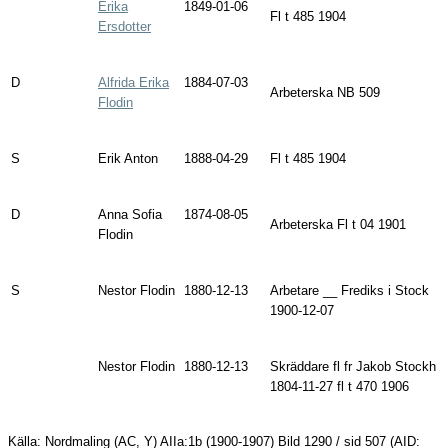
Erika
1849-01-06
Fl t 485 1904
Ersdotter
D
Alfrida Erika
1884-07-03
Arbeterska NB 509
Flodin
S
Erik Anton
1888-04-29
Fl t 485 1904
D
Anna Sofia
1874-08-05
Arbeterska Fl t 04 1901
Flodin
S
Nestor Flodin
1880-12-13
Arbetare __ Frediks i Stock
1900-12-07
Nestor Flodin
1880-12-13
Skräddare fl fr Jakob Stockh
1804-11-27 fl t 470 1906
Källa:
Nordmaling (AC, Y) AIIa:1b (1900-1907) Bild 1290 / sid 507 (AID: