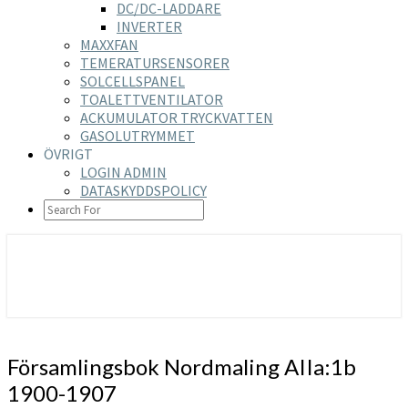
DC/DC-LADDARE
INVERTER
MAXXFAN
TEMERATURSENSORER
SOLCELLSPANEL
TOALETTVENTILATOR
ACKUMULATOR TRYCKVATTEN
GASOLUTRYMMET
ÖVRIGT
LOGIN ADMIN
DATASKYDDSPOLICY
SEARCH
ICON
https://nilsson-reijer.se
Församlingsbok
Församlingsbok Nordmaling AIIa:1b
Nordmaling
1900-1907
AIIa:1b