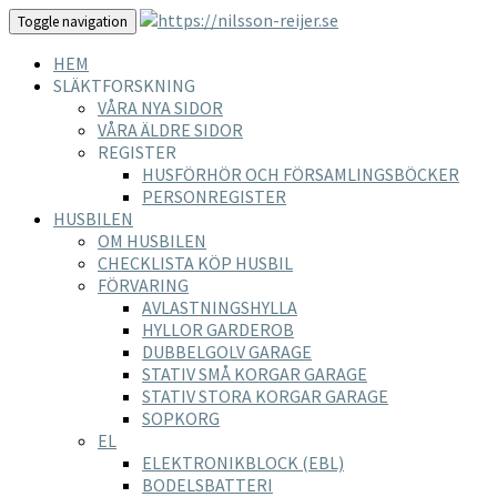
Toggle navigation
HEM
SLÄKTFORSKNING
VÅRA NYA SIDOR
VÅRA ÄLDRE SIDOR
REGISTER
HUSFÖRHÖR OCH FÖRSAMLINGSBÖCKER
PERSONREGISTER
HUSBILEN
OM HUSBILEN
CHECKLISTA KÖP HUSBIL
FÖRVARING
AVLASTNINGSHYLLA
HYLLOR GARDEROB
DUBBELGOLV GARAGE
STATIV SMÅ KORGAR GARAGE
STATIV STORA KORGAR GARAGE
SOPKORG
EL
ELEKTRONIKBLOCK (EBL)
BODELSBATTERI