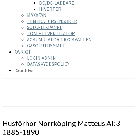
DC/DC-LADDARE
INVERTER
MAXXFAN
TEMERATURSENSORER
SOLCELLSPANEL
TOALETTVENTILATOR
ACKUMULATOR TRYCKVATTEN
GASOLUTRYMMET
ÖVRIGT
LOGIN ADMIN
DATASKYDDSPOLICY
SEARCH
ICON
https://nilsson-reijer.se
Husförhör
Husförhör Norrköping Matteus AI:3
Norrköping
1885-1890
Matteus