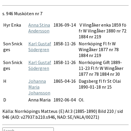
AI:3
1885-
s. 946 Musköten nr 7
1890
Hyr Enka
Anna Stina
1836-09-14
V Vingåker enka 1859 fö
Andersson
fr W Vingåker 1880 nr 72
1884 nr 219
Son Snick
Karl Gustaf
1858-11-26
Norrköping Fl fr W
ges
Södergren
Wingåker 1877 nr 78
1884 nr 219
Son Snick
Karl Gustaf
1858-11-26
Norrköping Gift 1889-
ges
Södergren
11-23 Fl fr W Wingåker
1877 nr 78 1884 nr 30
H
Johanna
1865-04-16
Dagsberg fl fr St Olai
Maria
1890-01-18 nr 15
Johansson
D
Anna Maria
1892-06-04
Ol.
Källa: Norrköpings Matteus (E) AI:3 (1885-1890) Bild 210 / sid
946 (AID: v27937.b210.s946, NAD: SE/VALA/00271)
Search