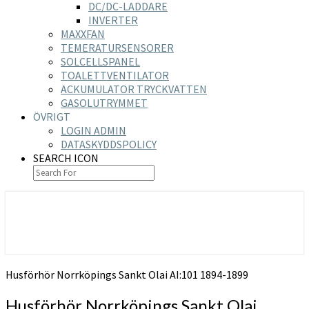
DC/DC-LADDARE
INVERTER
MAXXFAN
TEMERATURSENSORER
SOLCELLSPANEL
TOALETTVENTILATOR
ACKUMULATOR TRYCKVATTEN
GASOLUTRYMMET
ÖVRIGT
LOGIN ADMIN
DATASKYDDSPOLICY
SEARCH ICON
https://nilsson-reijer.se
Husförhör Norrköpings Sankt Olai AI:101 1894-1899
Husförhör Norrköpings Sankt Olai