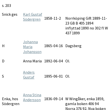
s. 203
Snick ges
Karl Gustaf
1858-11-2
Norrköping Gift 1889-11-
Södergren
23 GB B 405 1894
inflyttad 1890 no 302 fl W
437 1899
Johanna
H
1865-04-16
Dagsberg
Maria
Johansson
D
Anna Maria
1892-06-04
Ol.
Anders
S
1895-06-01
Ol.
Gustaf
Anna Stina
Enka, hos
1836-09-14
W Wingåker, enka 1859,
Andersson
Södergren
gamla boken 406 94
Norra 376 92, Nya boken