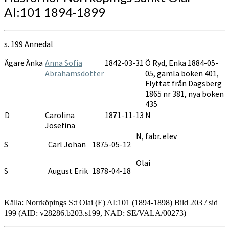
AI:101 1894-1899
s. 199 Annedal
Ägare Änka
Anna Sofia
1842-03-31
Ö Ryd, Enka 1884-05-
Abrahamsdotter
05, gamla boken 401,
Flyttat från Dagsberg
1865 nr 381, nya boken
435
D
Carolina
1871-11-13
N
Josefina
N, fabr. elev
S
Carl Johan
1875-05-12
Olai
S
August Erik
1878-04-18
Källa:
Norrköpings S:t Olai (E) AI:101 (1894-1898) Bild 203 / sid
199 (AID: v28286.b203.s199, NAD: SE/VALA/00273)