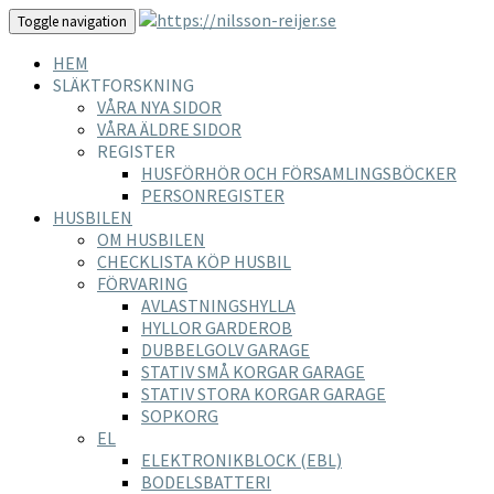
Toggle navigation
HEM
SLÄKTFORSKNING
VÅRA NYA SIDOR
VÅRA ÄLDRE SIDOR
REGISTER
HUSFÖRHÖR OCH FÖRSAMLINGSBÖCKER
PERSONREGISTER
HUSBILEN
OM HUSBILEN
CHECKLISTA KÖP HUSBIL
FÖRVARING
AVLASTNINGSHYLLA
HYLLOR GARDEROB
DUBBELGOLV GARAGE
STATIV SMÅ KORGAR GARAGE
STATIV STORA KORGAR GARAGE
SOPKORG
EL
ELEKTRONIKBLOCK (EBL)
BODELSBATTERI