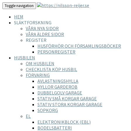
Toggle navigation
HEM
SLÄKTFORSKNING
VÅRA NYA SIDOR
VÅRA ÄLDRE SIDOR
REGISTER
HUSFÖRHÖR OCH FÖRSAMLINGSBÖCKER
PERSONREGISTER
HUSBILEN
OM HUSBILEN
CHECKLISTA KÖP HUSBIL
FÖRVARING
AVLASTNINGSHYLLA
HYLLOR GARDEROB
DUBBELGOLV GARAGE
STATIV SMÅ KORGAR GARAGE
STATIV STORA KORGAR GARAGE
SOPKORG
EL
ELEKTRONIKBLOCK (EBL)
BODELSBATTERI