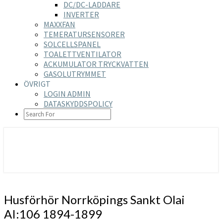
DC/DC-LADDARE
INVERTER
MAXXFAN
TEMERATURSENSORER
SOLCELLSPANEL
TOALETTVENTILATOR
ACKUMULATOR TRYCKVATTEN
GASOLUTRYMMET
ÖVRIGT
LOGIN ADMIN
DATASKYDDSPOLICY
SEARCH
ICON
https://nilsson-reijer.se
Husförhör
Husförhör Norrköpings Sankt Olai
Norrköpings
AI:106 1894-1899
Sankt