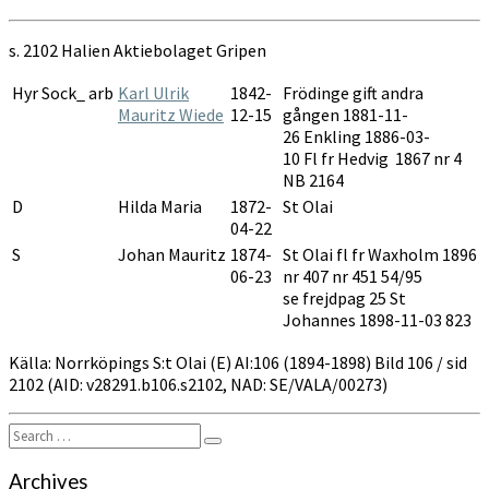
Olai
AI:106
s. 2102 Halien Aktiebolaget Gripen
1894-
1899
Hyr Sock_ arb
Karl Ulrik
1842-
Frödinge gift andra
Mauritz Wiede
12-15
gången 1881-11-
26 Enkling 1886-03-
10 Fl fr Hedvig 1867 nr 4
NB 2164
D
Hilda Maria
1872-
St Olai
04-22
S
Johan Mauritz
1874-
St Olai fl fr Waxholm 1896
06-23
nr 407 nr 451 54/95
se frejdpag 25 St
Johannes 1898-11-03 823
Källa: Norrköpings S:t Olai (E) AI:106 (1894-1898) Bild 106 / sid
2102 (AID: v28291.b106.s2102, NAD: SE/VALA/00273)
Search
Search
for:
Archives