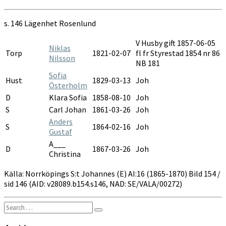
Johannes
AI:16A
s. 146 Lägenhet Rosenlund
1865-
1870
V Husby gift 1857-06-05
Niklas
Torp
1821-02-07
fl fr Styrestad 1854 nr 86
Nilsson
NB 181
Sofia
Hust
1829-03-13
Joh
Österholm
D
Klara Sofia
1858-08-10
Joh
S
Carl Johan
1861-03-26
Joh
Anders
S
1864-02-16
Joh
Gustaf
A___
D
1867-03-26
Joh
Christina
Källa: Norrköpings S:t Johannes (E) AI:16 (1865-1870) Bild 154 /
sid 146 (AID: v28089.b154.s146, NAD: SE/VALA/00272)
Search
Search
for: