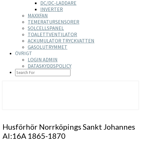
DC/DC-LADDARE
INVERTER
MAXXFAN
TEMERATURSENSORER
SOLCELLSPANEL
TOALETTVENTILATOR
ACKUMULATOR TRYCKVATTEN
GASOLUTRYMMET
ÖVRIGT
LOGIN ADMIN
DATASKYDDSPOLICY
SEARCH
ICON
https://nilsson-reijer.se
Husförhör
Husförhör Norrköpings Sankt Johannes
Norrköpings
AI:16A 1865-1870
Sankt