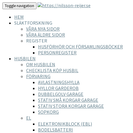
Toggle navigation
HEM
SLÄKTFORSKNING
VÅRA NYA SIDOR
VÅRA ÄLDRE SIDOR
REGISTER
HUSFÖRHÖR OCH FÖRSAMLINGSBÖCKER
PERSONREGISTER
HUSBILEN
OM HUSBILEN
CHECKLISTA KÖP HUSBIL
FÖRVARING
AVLASTNINGSHYLLA
HYLLOR GARDEROB
DUBBELGOLV GARAGE
STATIV SMÅ KORGAR GARAGE
STATIV STORA KORGAR GARAGE
SOPKORG
EL
ELEKTRONIKBLOCK (EBL)
BODELSBATTERI