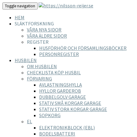
Toggle navigation
HEM
SLÄKTFORSKNING
VÅRA NYA SIDOR
VÅRA ÄLDRE SIDOR
REGISTER
HUSFÖRHÖR OCH FÖRSAMLINGSBÖCKER
PERSONREGISTER
HUSBILEN
OM HUSBILEN
CHECKLISTA KÖP HUSBIL
FÖRVARING
AVLASTNINGSHYLLA
HYLLOR GARDEROB
DUBBELGOLV GARAGE
STATIV SMÅ KORGAR GARAGE
STATIV STORA KORGAR GARAGE
SOPKORG
EL
ELEKTRONIKBLOCK (EBL)
BODELSBATTERI