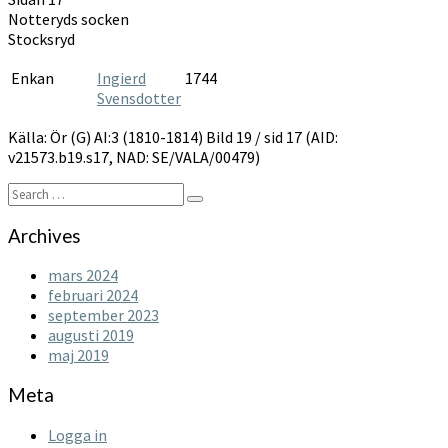
1810-
Notteryds socken
1814
Stocksryd
Enkan
Ingierd
1744
Svensdotter
Källa: Ör (G) AI:3 (1810-1814) Bild 19 / sid 17 (AID:
v21573.b19.s17, NAD: SE/VALA/00479)
Search
Search
for:
Archives
mars 2024
februari 2024
september 2023
augusti 2019
maj 2019
Meta
Logga in