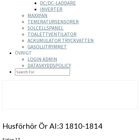
DC/DC-LADDARE
INVERTER
MAXXFAN
TEMERATURSENSORER
SOLCELLSPANEL
TOALETTVENTILATOR
ACKUMULATOR TRYCKVATTEN
GASOLUTRYMMET
ÖVRIGT
LOGIN ADMIN
DATASKYDDSPOLICY
SEARCH
ICON
https://nilsson-reijer.se
Husförhör
Husförhör Ör AI:3 1810-1814
Ör
AI:3
Sidan 17