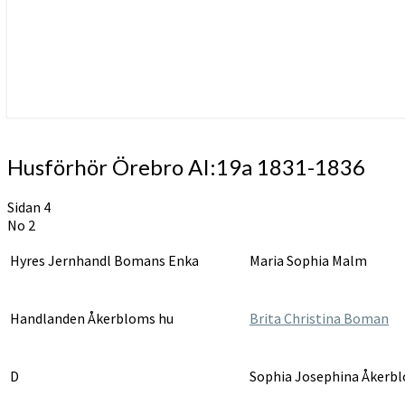
Husförhör
Husförhör Örebro AI:19a 1831-1836
Örebro
AI:19a
Sidan 4
1831-
No 2
1836
Hyres Jernhandl Bomans Enka
Maria Sophia Malm
Handlanden Åkerbloms hu
Brita Christina Boman
D
Sophia Josephina Åkerb