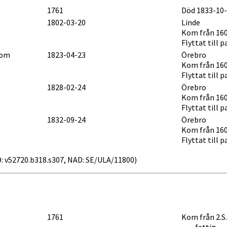
1761
Död 1833-10-
1802-03-20
Linde
Kom från 160
Flyttat till p
lom
1823-04-23
Örebro
Kom från 160
Flyttat till p
1828-02-24
Örebro
Kom från 160
Flyttat till p
1832-09-24
Örebro
Kom från 160
Flyttat till p
AID: v52720.b318.s307, NAD: SE/ULA/11800)
1761
Kom från 2.S
___ fattig __