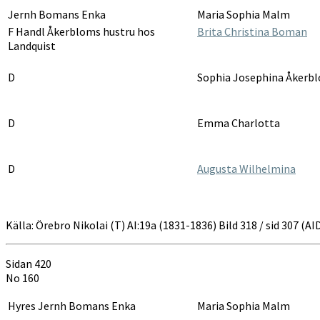
Jernh Bomans Enka
Maria Sophia Malm
F Handl Åkerbloms hustru hos
Brita Christina Boman
Landquist
D
Sophia Josephina Åkerb
D
Emma Charlotta
D
Augusta Wilhelmina
Källa: Örebro Nikolai (T) AI:19a (1831-1836) Bild 318 / sid 307 (
Sidan 420
No 160
Hyres Jernh Bomans Enka
Maria Sophia Malm