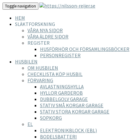
Toggle navigation
HEM
SLÄKTFORSKNING
VÅRA NYA SIDOR
VÅRA ÄLDRE SIDOR
REGISTER
HUSFÖRHÖR OCH FÖRSAMLINGSBÖCKER
PERSONREGISTER
HUSBILEN
OM HUSBILEN
CHECKLISTA KÖP HUSBIL
FÖRVARING
AVLASTNINGSHYLLA
HYLLOR GARDEROB
DUBBELGOLV GARAGE
STATIV SMÅ KORGAR GARAGE
STATIV STORA KORGAR GARAGE
SOPKORG
EL
ELEKTRONIKBLOCK (EBL)
BODELSBATTERI