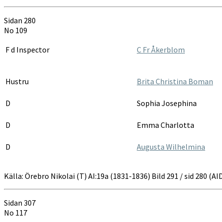
Sidan 280
No 109
F d Inspector
C Fr Åkerblom
Hustru
Brita Christina Boman
D
Sophia Josephina
D
Emma Charlotta
D
Augusta Wilhelmina
Källa: Örebro Nikolai (T) AI:19a (1831-1836) Bild 291 / sid 280 (
Sidan 307
No 117