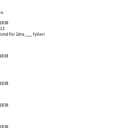
en
1838
-12
md för 2dra ___ fylleri
1838
1838
1838
1838