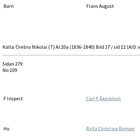
Barn
Frans August
Källa: Örebro Nikolai (T) AI:20a (1836-1840) Bild 17 / sid 12 (AID
Sidan 279
No 109
F Inspect
Carl F Åkerblom
Hu
Brita Christina Boman