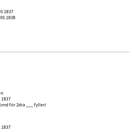
S 1837
110S 1838
en
S 1837
md för 2dra ___ fylleri
S 1837