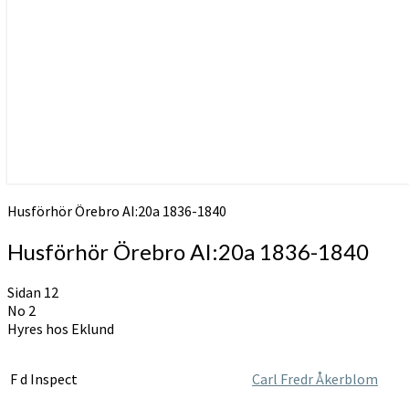
Husförhör Örebro AI:20a 1836-1840
Husförhör Örebro AI:20a 1836-1840
Sidan 12
No 2
Hyres hos Eklund
F d Inspect
Carl Fredr Åkerblom