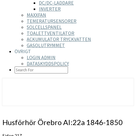
DC/DC-LADDARE
INVERTER
MAXXFAN
TEMERATURSENSORER
SOLCELLSPANEL
TOALETTVENTILATOR
ACKUMULATOR TRYCKVATTEN
GASOLUTRYMMET
ÖVRIGT
LOGIN ADMIN
DATASKYDDSPOLICY
SEARCH
ICON
https://nilsson-reijer.se
Husförhör
Husförhör Örebro AI:22a 1846-1850
Örebro
AI:22a
Sidan 217