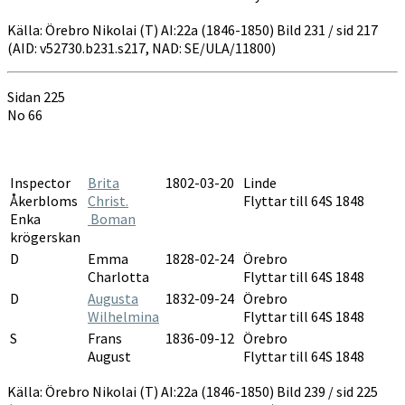
Källa: Örebro Nikolai (T) AI:22a (1846-1850) Bild 231 / sid 217
(AID: v52730.b231.s217, NAD: SE/ULA/11800)
Sidan 225
No 66
Inspector
Brita
1802-03-20
Linde
Åkerbloms
Christ.
Flyttar till 64S 1848
Enka
Boman
krögerskan
D
Emma
1828-02-24
Örebro
Charlotta
Flyttar till 64S 1848
D
Augusta
1832-09-24
Örebro
Wilhelmina
Flyttar till 64S 1848
S
Frans
1836-09-12
Örebro
August
Flyttar till 64S 1848
Källa: Örebro Nikolai (T) AI:22a (1846-1850) Bild 239 / sid 225