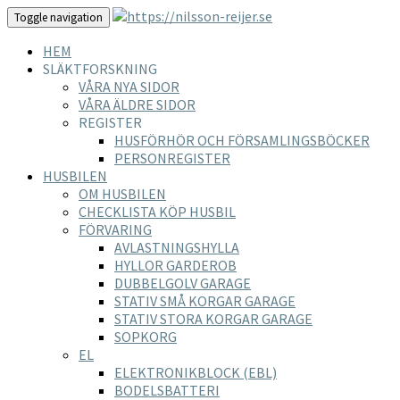
Toggle navigation
HEM
SLÄKTFORSKNING
VÅRA NYA SIDOR
VÅRA ÄLDRE SIDOR
REGISTER
HUSFÖRHÖR OCH FÖRSAMLINGSBÖCKER
PERSONREGISTER
HUSBILEN
OM HUSBILEN
CHECKLISTA KÖP HUSBIL
FÖRVARING
AVLASTNINGSHYLLA
HYLLOR GARDEROB
DUBBELGOLV GARAGE
STATIV SMÅ KORGAR GARAGE
STATIV STORA KORGAR GARAGE
SOPKORG
EL
ELEKTRONIKBLOCK (EBL)
BODELSBATTERI