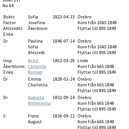
1846-
No 64
1850
Boktr.
Sofia
1823-04-23
Örebro
Factor
Josefina
Kom från 10AS 1848
Ahlstedts
Åkerblom
Flyttar till 89S 1849
Enka
Dr
Paulina
1846-07-14
Örebro
Sofia
Kom från 10AS 1848
Ahlstedt
Flyttar till 89S 1849
Insp
Brita
1802-03-20
Linde
Åkerbloms
Christina
Kom från 66S 1848
Enka
Boman
Flyttar till 89S 1849
Dr
Emma
1828-02-24
Örebro
Charlotta
Kom från 66S 1848
Flyttar till 89S 1849
Dr
Augusta
1832-09-24
Örebro
Wilhelmina
Kom från 66S 1848
Flyttar till 89S 1849
S
Frans
1836-09-12
Örebro
August
Kom från 66S 1848
Flyttar till 89S 1849