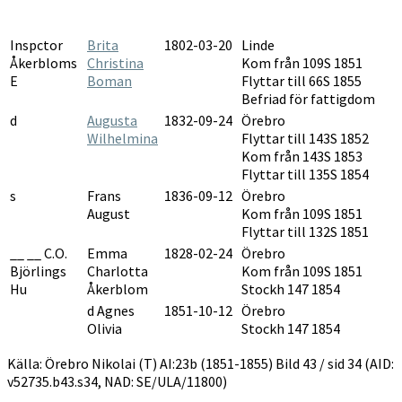
Inspctor
Brita
1802-03-20
Linde
Åkerbloms
Christina
Kom från 109S 1851
E
Boman
Flyttar till 66S 1855
Befriad för fattigdom
d
Augusta
1832-09-24
Örebro
Wilhelmina
Flyttar till 143S 1852
Kom från 143S 1853
Flyttar till 135S 1854
s
Frans
1836-09-12
Örebro
August
Kom från 109S 1851
Flyttar till 132S 1851
__ __ C.O.
Emma
1828-02-24
Örebro
Björlings
Charlotta
Kom från 109S 1851
Hu
Åkerblom
Stockh 147 1854
d Agnes
1851-10-12
Örebro
Olivia
Stockh 147 1854
Källa: Örebro Nikolai (T) AI:23b (1851-1855) Bild 43 / sid 34 (AID:
v52735.b43.s34, NAD: SE/ULA/11800)