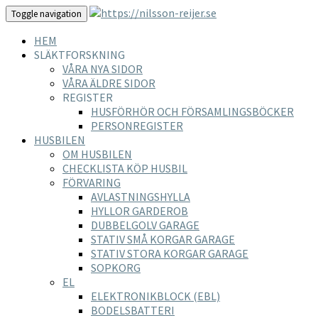
Toggle navigation
HEM
SLÄKTFORSKNING
VÅRA NYA SIDOR
VÅRA ÄLDRE SIDOR
REGISTER
HUSFÖRHÖR OCH FÖRSAMLINGSBÖCKER
PERSONREGISTER
HUSBILEN
OM HUSBILEN
CHECKLISTA KÖP HUSBIL
FÖRVARING
AVLASTNINGSHYLLA
HYLLOR GARDEROB
DUBBELGOLV GARAGE
STATIV SMÅ KORGAR GARAGE
STATIV STORA KORGAR GARAGE
SOPKORG
EL
ELEKTRONIKBLOCK (EBL)
BODELSBATTERI