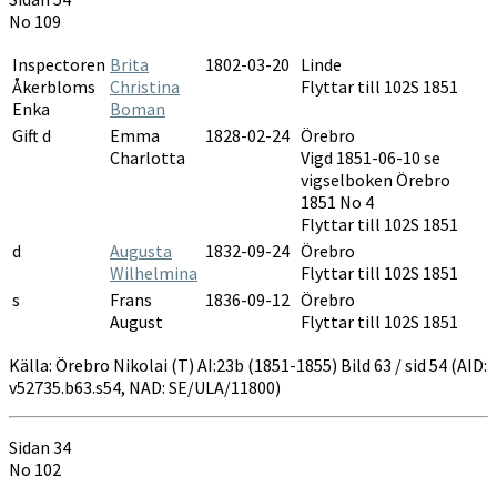
1851-
No 109
1855
Inspectoren
Brita
1802-03-20
Linde
Åkerbloms
Christina
Flyttar till 102S 1851
Enka
Boman
Gift d
Emma
1828-02-24
Örebro
Charlotta
Vigd 1851-06-10 se
vigselboken Örebro
1851 No 4
Flyttar till 102S 1851
d
Augusta
1832-09-24
Örebro
Wilhelmina
Flyttar till 102S 1851
s
Frans
1836-09-12
Örebro
August
Flyttar till 102S 1851
Källa: Örebro Nikolai (T) AI:23b (1851-1855) Bild 63 / sid 54 (AID:
v52735.b63.s54, NAD: SE/ULA/11800)
Sidan 34
No 102