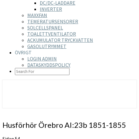
DC/DC-LADDARE
INVERTER
MAXXFAN
TEMERATURSENSORER
SOLCELLSPANEL
TOALETTVENTILATOR
ACKUMULATOR TRYCKVATTEN
GASOLUTRYMMET
ÖVRIGT
LOGIN ADMIN
DATASKYDDSPOLICY
SEARCH
ICON
https://nilsson-reijer.se
Husförhör
Husförhör Örebro AI:23b 1851-1855
Örebro
AI:23b
Sidan 54