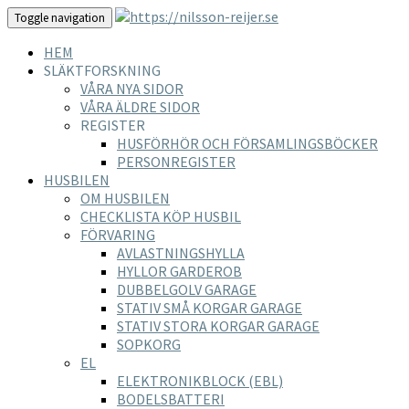
Toggle navigation
HEM
SLÄKTFORSKNING
VÅRA NYA SIDOR
VÅRA ÄLDRE SIDOR
REGISTER
HUSFÖRHÖR OCH FÖRSAMLINGSBÖCKER
PERSONREGISTER
HUSBILEN
OM HUSBILEN
CHECKLISTA KÖP HUSBIL
FÖRVARING
AVLASTNINGSHYLLA
HYLLOR GARDEROB
DUBBELGOLV GARAGE
STATIV SMÅ KORGAR GARAGE
STATIV STORA KORGAR GARAGE
SOPKORG
EL
ELEKTRONIKBLOCK (EBL)
BODELSBATTERI