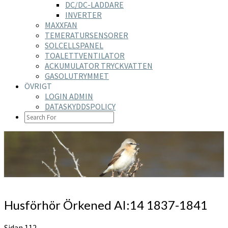
DC/DC-LADDARE
INVERTER
MAXXFAN
TEMERATURSENSORER
SOLCELLSPANEL
TOALETTVENTILATOR
ACKUMULATOR TRYCKVATTEN
GASOLUTRYMMET
ÖVRIGT
LOGIN ADMIN
DATASKYDDSPOLICY
SEARCH
ICON
https://nilsson-reijer.se
Husförhör
Husförhör Örkened AI:14 1837-1841
Örkened
AI:14
Sidan 112