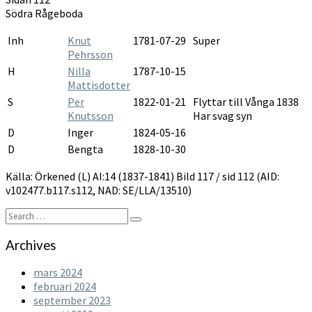
1837-
Södra Rågeboda
1841
Inh
Knut
1781-07-29
Super
Pehrsson
H
Nilla
1787-10-15
Mattisdotter
S
Per
1822-01-21
Flyttar till Vånga 1838
Knutsson
Har svag syn
D
Inger
1824-05-16
D
Bengta
1828-10-30
Källa: Örkened (L) AI:14 (1837-1841) Bild 117 / sid 112 (AID:
v102477.b117.s112, NAD: SE/LLA/13510)
Search
Search
for:
Archives
mars 2024
februari 2024
september 2023