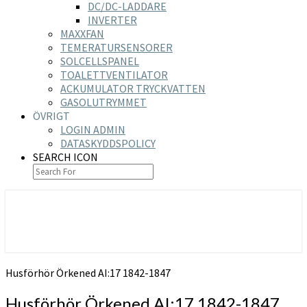
DC/DC-LADDARE
INVERTER
MAXXFAN
TEMERATURSENSORER
SOLCELLSPANEL
TOALETTVENTILATOR
ACKUMULATOR TRYCKVATTEN
GASOLUTRYMMET
ÖVRIGT
LOGIN ADMIN
DATASKYDDSPOLICY
SEARCH ICON
https://nilsson-reijer.se
Husförhör Örkened AI:17 1842-1847
Husförhör Örkened AI:17 1842-1847