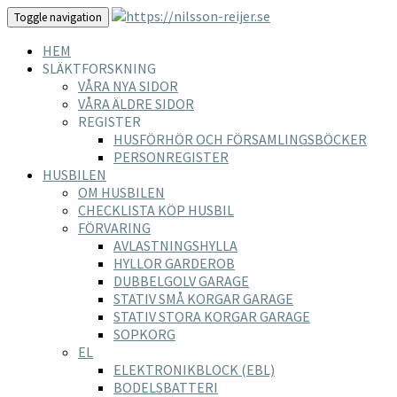
Toggle navigation
HEM
SLÄKTFORSKNING
VÅRA NYA SIDOR
VÅRA ÄLDRE SIDOR
REGISTER
HUSFÖRHÖR OCH FÖRSAMLINGSBÖCKER
PERSONREGISTER
HUSBILEN
OM HUSBILEN
CHECKLISTA KÖP HUSBIL
FÖRVARING
AVLASTNINGSHYLLA
HYLLOR GARDEROB
DUBBELGOLV GARAGE
STATIV SMÅ KORGAR GARAGE
STATIV STORA KORGAR GARAGE
SOPKORG
EL
ELEKTRONIKBLOCK (EBL)
BODELSBATTERI