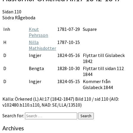
Sidan 110
Södra Rågeboda
Inh
Knut
1781-07-29
Supare
Pehrsson
H
Nilla
1787-10-15
Mathisdotter
D
Ingjer
1824-05-16
Flyttar till Gislabeck
1842
D
Bengta
1828-10-30
Flyttar till sidan 112
1844
D
Ingjer
1824-05-15
Kommer från
Gislabeck 1844
Källa: Örkened (L) AI:17 (1842-1847) Bild 110 / sid 110 (AID:
v102480.b110.s110, NAD: SE/LLA/13510)
Search for:
Search
Archives