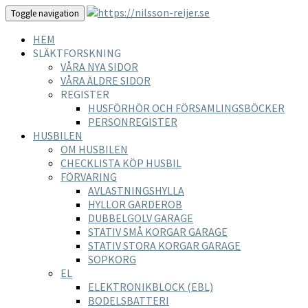
Toggle navigation
HEM
SLÄKTFORSKNING
VÅRA NYA SIDOR
VÅRA ÄLDRE SIDOR
REGISTER
HUSFÖRHÖR OCH FÖRSAMLINGSBÖCKER
PERSONREGISTER
HUSBILEN
OM HUSBILEN
CHECKLISTA KÖP HUSBIL
FÖRVARING
AVLASTNINGSHYLLA
HYLLOR GARDEROB
DUBBELGOLV GARAGE
STATIV SMÅ KORGAR GARAGE
STATIV STORA KORGAR GARAGE
SOPKORG
EL
ELEKTRONIKBLOCK (EBL)
BODELSBATTERI