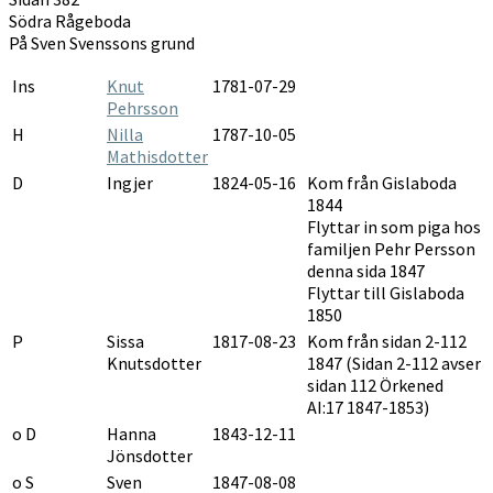
1847-
Södra Rågeboda
1853
På Sven Svenssons grund
Ins
Knut
1781-07-29
Pehrsson
H
Nilla
1787-10-05
Mathisdotter
D
Ingjer
1824-05-16
Kom från Gislaboda
1844
Flyttar in som piga hos
familjen Pehr Persson
denna sida 1847
Flyttar till Gislaboda
1850
P
Sissa
1817-08-23
Kom från sidan 2-112
Knutsdotter
1847 (Sidan 2-112 avser
sidan 112 Örkened
AI:17 1847-1853)
o D
Hanna
1843-12-11
Jönsdotter
o S
Sven
1847-08-08