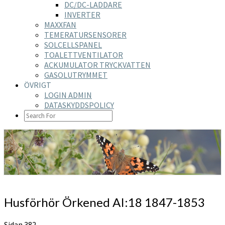
DC/DC-LADDARE
INVERTER
MAXXFAN
TEMERATURSENSORER
SOLCELLSPANEL
TOALETTVENTILATOR
ACKUMULATOR TRYCKVATTEN
GASOLUTRYMMET
ÖVRIGT
LOGIN ADMIN
DATASKYDDSPOLICY
SEARCH
ICON
https://nilsson-reijer.se
Husförhör
Husförhör Örkened AI:18 1847-1853
Örkened
AI:18
Sidan 382