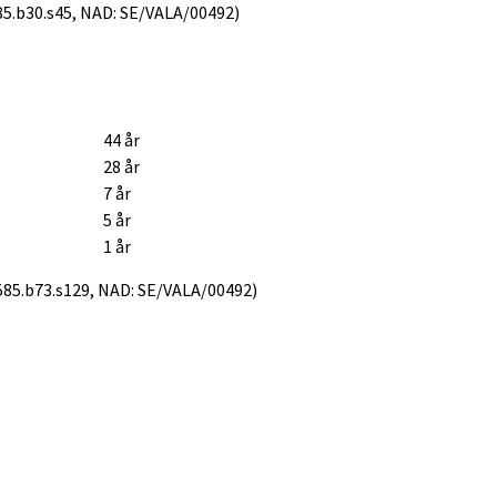
1585.b30.s45, NAD: SE/VALA/00492)
44 år
28 år
7 år
5 år
1 år
21585.b73.s129, NAD: SE/VALA/00492)