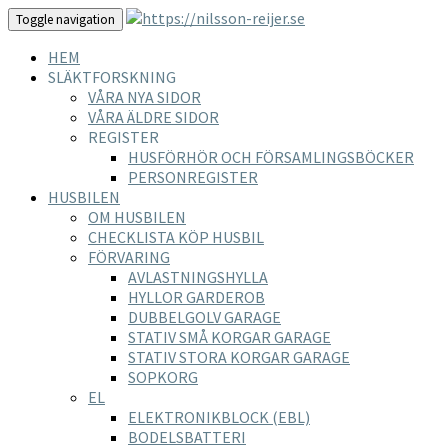
Toggle navigation
HEM
SLÄKTFORSKNING
VÅRA NYA SIDOR
VÅRA ÄLDRE SIDOR
REGISTER
HUSFÖRHÖR OCH FÖRSAMLINGSBÖCKER
PERSONREGISTER
HUSBILEN
OM HUSBILEN
CHECKLISTA KÖP HUSBIL
FÖRVARING
AVLASTNINGSHYLLA
HYLLOR GARDEROB
DUBBELGOLV GARAGE
STATIV SMÅ KORGAR GARAGE
STATIV STORA KORGAR GARAGE
SOPKORG
EL
ELEKTRONIKBLOCK (EBL)
BODELSBATTERI