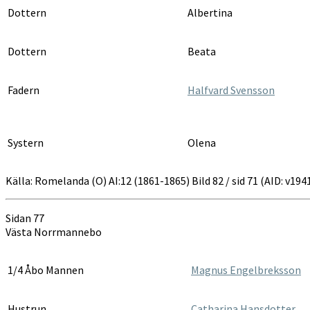
Dottern
Albertina
Dottern
Beata
Fadern
Halfvard Svensson
Systern
Olena
Källa: Romelanda (O) AI:12 (1861-1865) Bild 82 / sid 71 (AID: v19
Sidan 77
Västa Norrmannebo
1/4 Åbo Mannen
Magnus Engelbreksson
Hustrun
Catharina Hansdotter