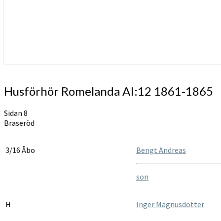
Husförhör
Husförhör Romelanda AI:12 1861-1865
Romelanda
AI:12
Sidan 8
1861-
Braseröd
1865
3/16 Åbo
Bengt Andreas
son
H
Inger Magnusdotter