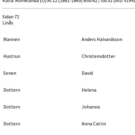
Källa: Romelanda (O) AI:12 (1861-1865) Bild 62 / sid 52 (AID: v19
Sidan 71
Linås
Mannen
Anders Halvardsson
Hustrun
Christensdotter
Sonen
David
Dottern
Helena
Dottern
Johanna
Dottern
Anna Catrin