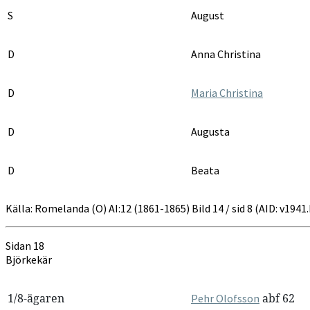
S
August
D
Anna Christina
D
Maria Christina
D
Augusta
D
Beata
Källa: Romelanda (O) AI:12 (1861-1865) Bild 14 / sid 8 (AID: v194
Sidan 18
Björkekär
1/8-ägaren
abf 62
Pehr Olofsson