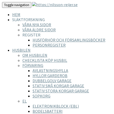
Toggle navigation
HEM
SLÄKTFORSKNING
VÅRA NYA SIDOR
VÅRA ÄLDRE SIDOR
REGISTER
HUSFÖRHÖR OCH FÖRSAMLINGSBÖCKER
PERSONREGISTER
HUSBILEN
OM HUSBILEN
CHECKLISTA KÖP HUSBIL
FÖRVARING
AVLASTNINGSHYLLA
HYLLOR GARDEROB
DUBBELGOLV GARAGE
STATIV SMÅ KORGAR GARAGE
STATIV STORA KORGAR GARAGE
SOPKORG
EL
ELEKTRONIKBLOCK (EBL)
BODELSBATTERI