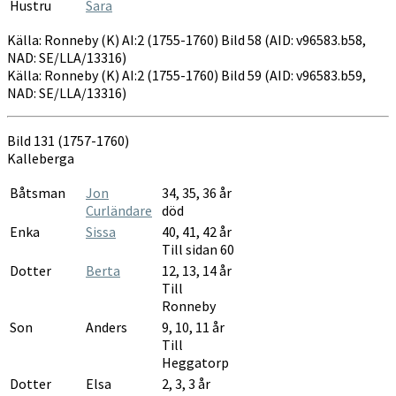
Hustru
Sara
Källa: Ronneby (K) AI:2 (1755-1760) Bild 58 (AID: v96583.b58,
NAD: SE/LLA/13316)
Källa: Ronneby (K) AI:2 (1755-1760) Bild 59 (AID: v96583.b59,
NAD: SE/LLA/13316)
Bild 131 (1757-1760)
Kalleberga
Båtsman
Jon
34, 35, 36 år
Curländare
död
Enka
Sissa
40, 41, 42 år
Till sidan 60
Dotter
Berta
12, 13, 14 år
Till
Ronneby
Son
Anders
9, 10, 11 år
Till
Heggatorp
Dotter
Elsa
2, 3, 3 år