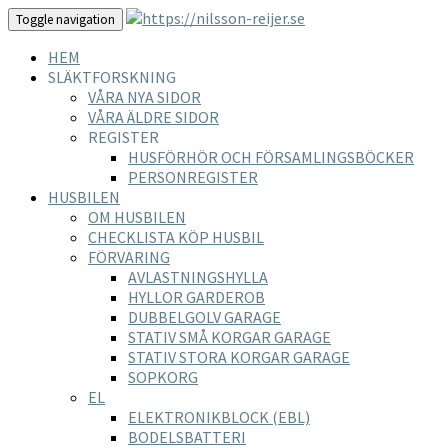
Toggle navigation
HEM
SLÄKTFORSKNING
VÅRA NYA SIDOR
VÅRA ÄLDRE SIDOR
REGISTER
HUSFÖRHÖR OCH FÖRSAMLINGSBÖCKER
PERSONREGISTER
HUSBILEN
OM HUSBILEN
CHECKLISTA KÖP HUSBIL
FÖRVARING
AVLASTNINGSHYLLA
HYLLOR GARDEROB
DUBBELGOLV GARAGE
STATIV SMÅ KORGAR GARAGE
STATIV STORA KORGAR GARAGE
SOPKORG
EL
ELEKTRONIKBLOCK (EBL)
BODELSBATTERI