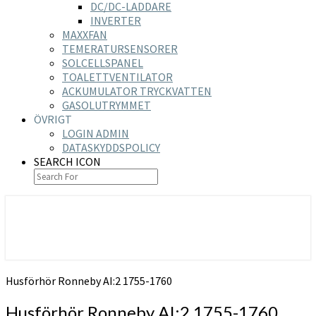
DC/DC-LADDARE
INVERTER
MAXXFAN
TEMERATURSENSORER
SOLCELLSPANEL
TOALETTVENTILATOR
ACKUMULATOR TRYCKVATTEN
GASOLUTRYMMET
ÖVRIGT
LOGIN ADMIN
DATASKYDDSPOLICY
SEARCH ICON
https://nilsson-reijer.se
Husförhör Ronneby AI:2 1755-1760
Husförhör Ronneby AI:2 1755-1760