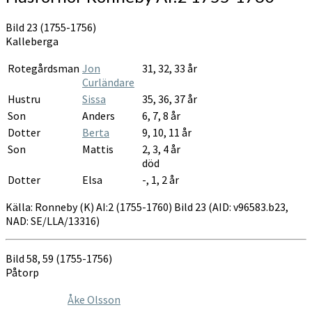
Bild 23 (1755-1756)
Kalleberga
Rotegårdsman
Jon
31, 32, 33 år
Curländare
Hustru
Sissa
35, 36, 37 år
Son
Anders
6, 7, 8 år
Dotter
Berta
9, 10, 11 år
Son
Mattis
2, 3, 4 år
död
Dotter
Elsa
-, 1, 2 år
Källa: Ronneby (K) AI:2 (1755-1760) Bild 23 (AID: v96583.b23,
NAD: SE/LLA/13316)
Bild 58, 59 (1755-1756)
Påtorp
Åke Olsson