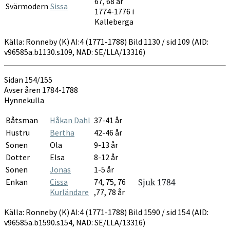
67, 68 år
Svärmodern
Sissa
1774-1776 i
Kalleberga
Källa: Ronneby (K) AI:4 (1771-1788) Bild 1130 / sid 109 (AID:
v96585a.b1130.s109, NAD: SE/LLA/13316)
Sidan 154/155
Avser åren 1784-1788
Hynnekulla
Båtsman
Håkan Dahl
37-41 år
Hustru
Bertha
42-46 år
Sonen
Ola
9-13 år
Dotter
Elsa
8-12 år
Sonen
Jonas
1-5 år
Enkan
Cissa
74, 75, 76
Sjuk 1784
Kurländare
,77, 78 år
Källa: Ronneby (K) AI:4 (1771-1788) Bild 1590 / sid 154 (AID:
v96585a.b1590.s154, NAD: SE/LLA/13316)