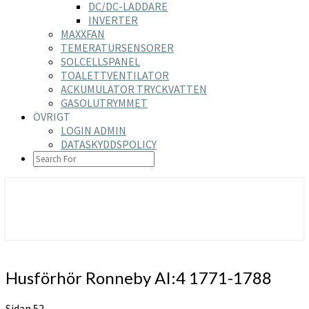
DC/DC-LADDARE
INVERTER
MAXXFAN
TEMERATURSENSORER
SOLCELLSPANEL
TOALETTVENTILATOR
ACKUMULATOR TRYCKVATTEN
GASOLUTRYMMET
ÖVRIGT
LOGIN ADMIN
DATASKYDDSPOLICY
SEARCH
ICON
https://nilsson-reijer.se
Husförhör
Husförhör Ronneby AI:4 1771-1788
Ronneby
AI:4
Sidan 52