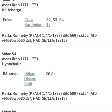
1771-
Avser åren 1771-1773
1788
Kalleberga
Enkan
Cissa
52, 53, 54
Kurländare
år
Källa: Ronneby (K) AI:4 (1771-1788) Bild 560 / sid 52 (AID:
v96585a.b560.s52, NAD: SE/LLA/13316)
Sidan 54
Avser åren 1771-1773
Hynnekulla
Båtsman
Håkan
26 år
Olsson
Dahl
Källa: Ronneby (K) AI:4 (1771-1788) Bild 580 / sid 54 (AID:
v96585a.b580.s54, NAD: SE/LLA/13316)
Sidan 99