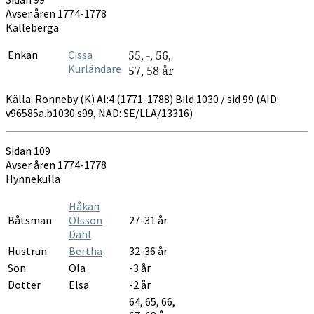
Avser åren 1774-1778
Kalleberga
Enkan
Cissa
55, -, 56,
Kurländare
57, 58 år
Källa: Ronneby (K) AI:4 (1771-1788) Bild 1030 / sid 99 (AID:
v96585a.b1030.s99, NAD: SE/LLA/13316)
Sidan 109
Avser åren 1774-1778
Hynnekulla
Håkan
Båtsman
Olsson
27-31 år
Dahl
Hustrun
Bertha
32-36 år
Son
Ola
-3 år
Dotter
Elsa
-2 år
64, 65, 66,