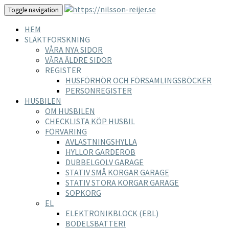
Toggle navigation
HEM
SLÄKTFORSKNING
VÅRA NYA SIDOR
VÅRA ÄLDRE SIDOR
REGISTER
HUSFÖRHÖR OCH FÖRSAMLINGSBÖCKER
PERSONREGISTER
HUSBILEN
OM HUSBILEN
CHECKLISTA KÖP HUSBIL
FÖRVARING
AVLASTNINGSHYLLA
HYLLOR GARDEROB
DUBBELGOLV GARAGE
STATIV SMÅ KORGAR GARAGE
STATIV STORA KORGAR GARAGE
SOPKORG
EL
ELEKTRONIKBLOCK (EBL)
BODELSBATTERI