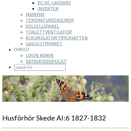
DC/DC-LADDARE
INVERTER
MAXXFAN
TEMERATURSENSORER
SOLCELLSPANEL
TOALETTVENTILATOR
ACKUMULATOR TRYCKVATTEN
GASOLUTRYMMET
ÖVRIGT
LOGIN ADMIN
DATASKYDDSPOLICY
SEARCH
ICON
https://nilsson-reijer.se
Husförhör
Husförhör Skede AI:6 1827-1832
Skede
AI:6