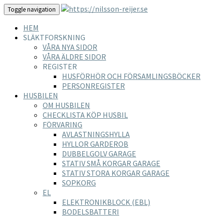
Toggle navigation
HEM
SLÄKTFORSKNING
VÅRA NYA SIDOR
VÅRA ÄLDRE SIDOR
REGISTER
HUSFÖRHÖR OCH FÖRSAMLINGSBÖCKER
PERSONREGISTER
HUSBILEN
OM HUSBILEN
CHECKLISTA KÖP HUSBIL
FÖRVARING
AVLASTNINGSHYLLA
HYLLOR GARDEROB
DUBBELGOLV GARAGE
STATIV SMÅ KORGAR GARAGE
STATIV STORA KORGAR GARAGE
SOPKORG
EL
ELEKTRONIKBLOCK (EBL)
BODELSBATTERI