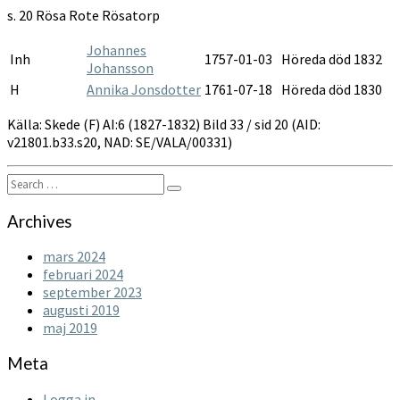
1827-
s. 20 Rösa Rote Rösatorp
1832
Johannes
Inh
1757-01-03
Höreda död 1832
Johansson
H
Annika Jonsdotter
1761-07-18
Höreda död 1830
Källa: Skede (F) AI:6 (1827-1832) Bild 33 / sid 20 (AID:
v21801.b33.s20, NAD: SE/VALA/00331)
Search
Search
for:
Archives
mars 2024
februari 2024
september 2023
augusti 2019
maj 2019
Meta
Logga in