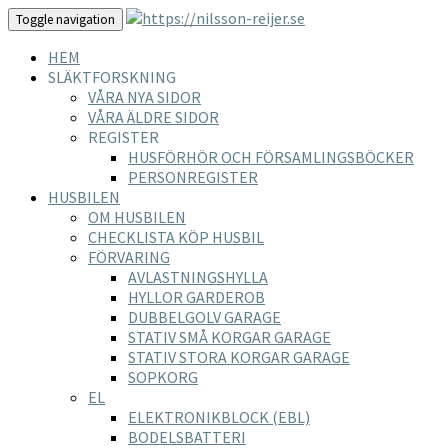
Toggle navigation
HEM
SLÄKTFORSKNING
VÅRA NYA SIDOR
VÅRA ÄLDRE SIDOR
REGISTER
HUSFÖRHÖR OCH FÖRSAMLINGSBÖCKER
PERSONREGISTER
HUSBILEN
OM HUSBILEN
CHECKLISTA KÖP HUSBIL
FÖRVARING
AVLASTNINGSHYLLA
HYLLOR GARDEROB
DUBBELGOLV GARAGE
STATIV SMÅ KORGAR GARAGE
STATIV STORA KORGAR GARAGE
SOPKORG
EL
ELEKTRONIKBLOCK (EBL)
BODELSBATTERI