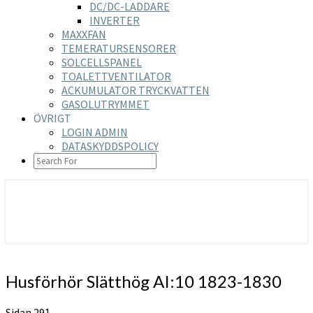
DC/DC-LADDARE
INVERTER
MAXXFAN
TEMERATURSENSORER
SOLCELLSPANEL
TOALETTVENTILATOR
ACKUMULATOR TRYCKVATTEN
GASOLUTRYMMET
ÖVRIGT
LOGIN ADMIN
DATASKYDDSPOLICY
SEARCH
ICON
https://nilsson-reijer.se
Husförhör
Husförhör Slätthög AI:10 1823-1830
Slätthög
AI:10
Sidan 291