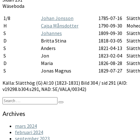
1823-
Wäseboda
1830
1/8
Johan Jonsson
1785-07-16
Slätt
H
Cajsa Månsdotter
1790-09-30
Mohe
S
Johannes
1809-09-30
Slätt
D
Britta Stina
1818-03-05
Slätt
S
Anders
1821-04-13
Slätt
S
Jon
1823-02-04
Slätt
D
Maria
1826-08-28
Slätt
S
Jonas Magnus
1829-07-27
Slätt
Källa: Slätthög (G) AI:10 (1823-1831) Bild 304 / sid 291 (AID:
v19298.b304.s291, NAD: SE/VALA/00342)
Search
Search
for:
Archives
mars 2024
februari 2024
september 2023