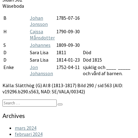
1813-
Wäseboda
1817
B
Johan
1785-07-16
Jonsson
H
Cajssa
1790-09-30
Månsdotter
S
Johannes
1809-09-30
D
Sara Lisa
1811
Död
D
Sara Lisa
1814-01-23
Död 1815
Enke
Jon
1752-04-11
sjuklig och ____ _____
Johansson
och vård af barnen.
Källa: Slätthög (G) AI:8 (1813-1817) Bild 290 / sid 563 (AID:
v19296.b290.s563, NAD: SE/VALA/00342)
Search
Search
for:
Archives
mars 2024
februari 2024