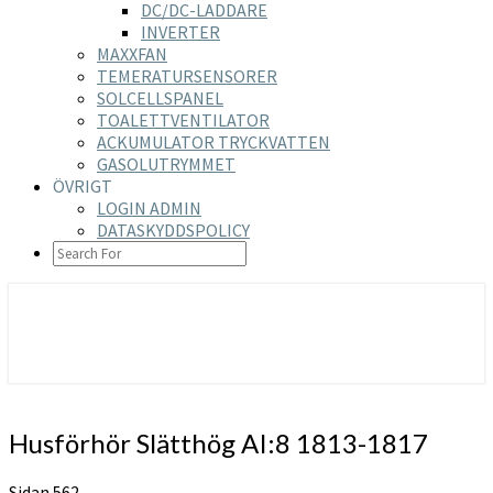
DC/DC-LADDARE
INVERTER
MAXXFAN
TEMERATURSENSORER
SOLCELLSPANEL
TOALETTVENTILATOR
ACKUMULATOR TRYCKVATTEN
GASOLUTRYMMET
ÖVRIGT
LOGIN ADMIN
DATASKYDDSPOLICY
SEARCH
ICON
https://nilsson-reijer.se
Husförhör
Husförhör Slätthög AI:8 1813-1817
Slätthög
AI:8
Sidan 562