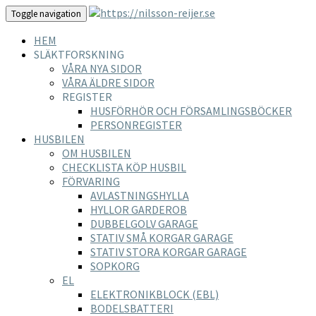
Toggle navigation
HEM
SLÄKTFORSKNING
VÅRA NYA SIDOR
VÅRA ÄLDRE SIDOR
REGISTER
HUSFÖRHÖR OCH FÖRSAMLINGSBÖCKER
PERSONREGISTER
HUSBILEN
OM HUSBILEN
CHECKLISTA KÖP HUSBIL
FÖRVARING
AVLASTNINGSHYLLA
HYLLOR GARDEROB
DUBBELGOLV GARAGE
STATIV SMÅ KORGAR GARAGE
STATIV STORA KORGAR GARAGE
SOPKORG
EL
ELEKTRONIKBLOCK (EBL)
BODELSBATTERI