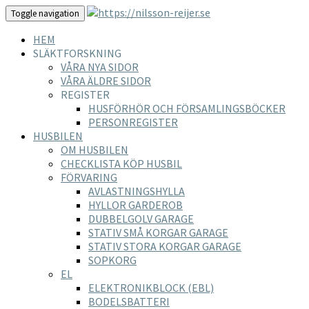
Toggle navigation
HEM
SLÄKTFORSKNING
VÅRA NYA SIDOR
VÅRA ÄLDRE SIDOR
REGISTER
HUSFÖRHÖR OCH FÖRSAMLINGSBÖCKER
PERSONREGISTER
HUSBILEN
OM HUSBILEN
CHECKLISTA KÖP HUSBIL
FÖRVARING
AVLASTNINGSHYLLA
HYLLOR GARDEROB
DUBBELGOLV GARAGE
STATIV SMÅ KORGAR GARAGE
STATIV STORA KORGAR GARAGE
SOPKORG
EL
ELEKTRONIKBLOCK (EBL)
BODELSBATTERI