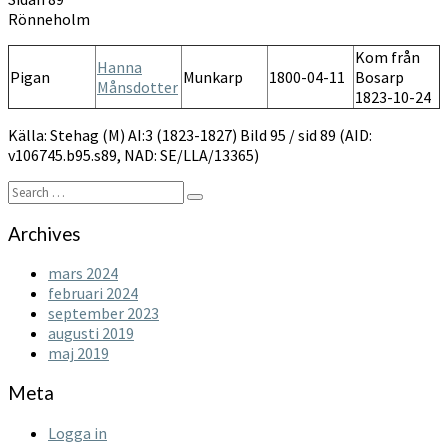
1823-
Rönneholm
1827
Kom från
Hanna
Pigan
Munkarp
1800-04-11
Bosarp
Månsdotter
1823-10-24
Källa: Stehag (M) AI:3 (1823-1827) Bild 95 / sid 89 (AID:
v106745.b95.s89, NAD: SE/LLA/13365)
Search
Search
for:
Archives
mars 2024
februari 2024
september 2023
augusti 2019
maj 2019
Meta
Logga in