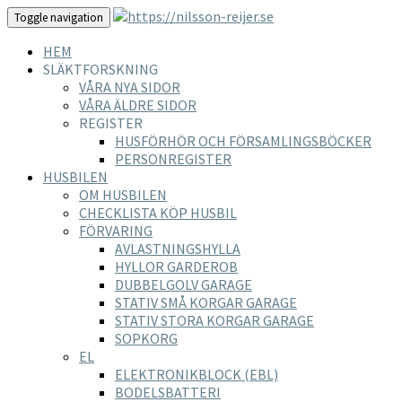
Toggle navigation
HEM
SLÄKTFORSKNING
VÅRA NYA SIDOR
VÅRA ÄLDRE SIDOR
REGISTER
HUSFÖRHÖR OCH FÖRSAMLINGSBÖCKER
PERSONREGISTER
HUSBILEN
OM HUSBILEN
CHECKLISTA KÖP HUSBIL
FÖRVARING
AVLASTNINGSHYLLA
HYLLOR GARDEROB
DUBBELGOLV GARAGE
STATIV SMÅ KORGAR GARAGE
STATIV STORA KORGAR GARAGE
SOPKORG
EL
ELEKTRONIKBLOCK (EBL)
BODELSBATTERI