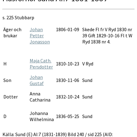
s. 225 Stubbarp
Äger och
Johan
1806-01-09
Skede Fl fr V Ryd 1830 nr
brukar
Petter
39 Gift 1829-10-16 Fl t W
Jonasson
Ryd 1838 nr 4.
Maja Cath.
H
1810-10-23
V Ryd
Persdotter
Johan
Son
1830-11-06
Sund
Gustaf
Anna
Dotter
1832-10-24
Sund
Catharina
Johanna
D
1836-05-25
Sund
Wilhelmina
Källa: Sund (E) AI:7 (1831-1839) Bild 240 / sid 225 (AID: