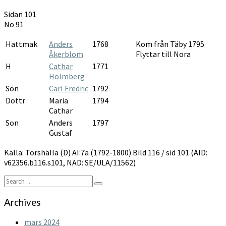
AI:7a
Sidan 101
1792-
No 91
1800
Hattmak
Anders
1768
Kom från Täby 1795
Åkerblom
Flyttar till Nora
H
Cathar
1771
Holmberg
Son
Carl Fredric
1792
Dottr
Maria
1794
Cathar
Son
Anders
1797
Gustaf
Källa: Torshälla (D) AI:7a (1792-1800) Bild 116 / sid 101 (AID:
v62356.b116.s101, NAD: SE/ULA/11562)
Search
Search
for:
Archives
mars 2024