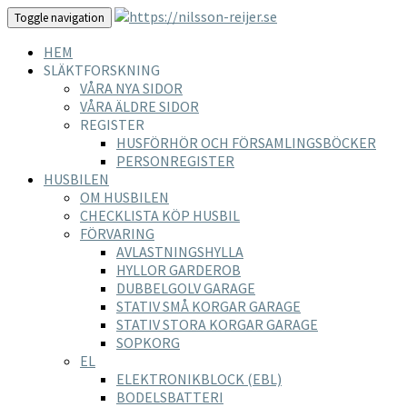
Toggle navigation
HEM
SLÄKTFORSKNING
VÅRA NYA SIDOR
VÅRA ÄLDRE SIDOR
REGISTER
HUSFÖRHÖR OCH FÖRSAMLINGSBÖCKER
PERSONREGISTER
HUSBILEN
OM HUSBILEN
CHECKLISTA KÖP HUSBIL
FÖRVARING
AVLASTNINGSHYLLA
HYLLOR GARDEROB
DUBBELGOLV GARAGE
STATIV SMÅ KORGAR GARAGE
STATIV STORA KORGAR GARAGE
SOPKORG
EL
ELEKTRONIKBLOCK (EBL)
BODELSBATTERI