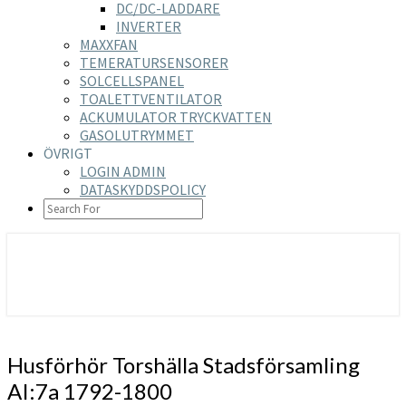
DC/DC-LADDARE
INVERTER
MAXXFAN
TEMERATURSENSORER
SOLCELLSPANEL
TOALETTVENTILATOR
ACKUMULATOR TRYCKVATTEN
GASOLUTRYMMET
ÖVRIGT
LOGIN ADMIN
DATASKYDDSPOLICY
SEARCH
ICON
https://nilsson-reijer.se
Husförhör
Husförhör Torshälla Stadsförsamling
Torshälla
AI:7a 1792-1800
Stadsförsamling