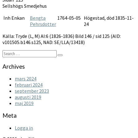
1826-
Sellshögs Smedjehus
1836
Inh Enkan
Bengta
1764-05-05
Högestad, död 1835-11-
Pehrsdotter
24
Källa: Tryde (L, M) AI:6 (1826-1836) Bild 146 / sid 125 (AID:
v101505.b146.s125, NAD: SE/LLA/13418)
Search
Search
for:
Archives
mars 2024
februari 2024
september 2023
augusti 2019
maj 2019
Meta
Logga in