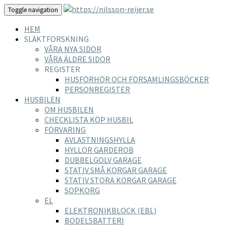
Toggle navigation
HEM
SLÄKTFORSKNING
VÅRA NYA SIDOR
VÅRA ÄLDRE SIDOR
REGISTER
HUSFÖRHÖR OCH FÖRSAMLINGSBÖCKER
PERSONREGISTER
HUSBILEN
OM HUSBILEN
CHECKLISTA KÖP HUSBIL
FÖRVARING
AVLASTNINGSHYLLA
HYLLOR GARDEROB
DUBBELGOLV GARAGE
STATIV SMÅ KORGAR GARAGE
STATIV STORA KORGAR GARAGE
SOPKORG
EL
ELEKTRONIKBLOCK (EBL)
BODELSBATTERI