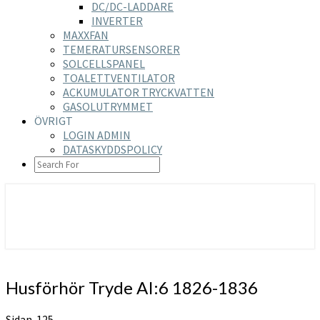
DC/DC-LADDARE
INVERTER
MAXXFAN
TEMERATURSENSORER
SOLCELLSPANEL
TOALETTVENTILATOR
ACKUMULATOR TRYCKVATTEN
GASOLUTRYMMET
ÖVRIGT
LOGIN ADMIN
DATASKYDDSPOLICY
SEARCH
ICON
https://nilsson-reijer.se
Husförhör
Husförhör Tryde AI:6 1826-1836
Tryde
AI:6
Sidan 125