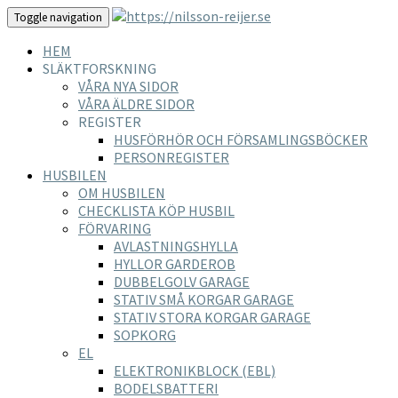
Toggle navigation
HEM
SLÄKTFORSKNING
VÅRA NYA SIDOR
VÅRA ÄLDRE SIDOR
REGISTER
HUSFÖRHÖR OCH FÖRSAMLINGSBÖCKER
PERSONREGISTER
HUSBILEN
OM HUSBILEN
CHECKLISTA KÖP HUSBIL
FÖRVARING
AVLASTNINGSHYLLA
HYLLOR GARDEROB
DUBBELGOLV GARAGE
STATIV SMÅ KORGAR GARAGE
STATIV STORA KORGAR GARAGE
SOPKORG
EL
ELEKTRONIKBLOCK (EBL)
BODELSBATTERI