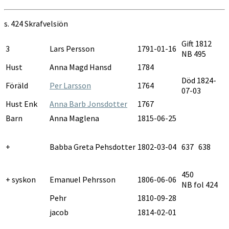
AI:12B
1821-
s. 424 Skrafvelsiön
1828
Gift 1812
3
Lars Persson
1791-01-16
NB 495
Hust
Anna Magd Hansd
1784
Död 1824-
Föräld
Per Larsson
1764
07-03
Hust Enk
Anna Barb Jonsdotter
1767
Barn
Anna Maglena
1815-06-25
+
Babba Greta Pehsdotter
1802-03-04
637 638
450
+ syskon
Emanuel Pehrsson
1806-06-06
NB fol 424
Pehr
1810-09-28
jacob
1814-02-01