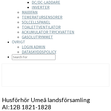
DC/DC-LADDARE
INVERTER
MAXXFAN
TEMERATURSENSORER
SOLCELLSPANEL
TOALETTVENTILATOR
ACKUMULATOR TRYCKVATTEN
GASOLUTRYMMET
ÖVRIGT
LOGIN ADMIN
DATASKYDDSPOLICY
SEARCH
ICON
https://nilsson-reijer.se
Husförhör
Husförhör Umeå landsförsamling
Umeå
AI:12B 1821-1828
landsförsamling