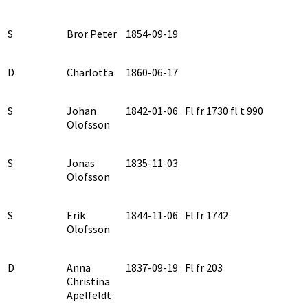
S
Bror Peter
1854-09-19
D
Charlotta
1860-06-17
S
Johan
1842-01-06
Fl fr 1730 fl t 990
Olofsson
S
Jonas
1835-11-03
Olofsson
S
Erik
1844-11-06
Fl fr 1742
Olofsson
D
Anna
1837-09-19
Fl fr 203
Christina
Apelfeldt