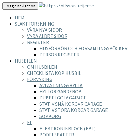
Toggle navigation
HEM
SLÄKTFORSKNING
VÅRA NYA SIDOR
VÅRA ÄLDRE SIDOR
REGISTER
HUSFÖRHÖR OCH FÖRSAMLINGSBÖCKER
PERSONREGISTER
HUSBILEN
OM HUSBILEN
CHECKLISTA KÖP HUSBIL
FÖRVARING
AVLASTNINGSHYLLA
HYLLOR GARDEROB
DUBBELGOLV GARAGE
STATIV SMÅ KORGAR GARAGE
STATIV STORA KORGAR GARAGE
SOPKORG
EL
ELEKTRONIKBLOCK (EBL)
BODELSBATTERI