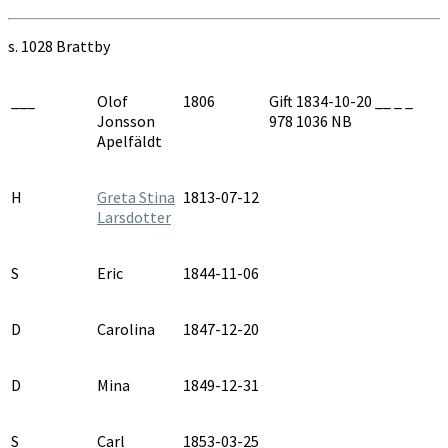
AI:18D
1862-
s. 1028 Brattby
1868
___
Olof
1806
Gift 1834-10-20 __ _ _
Jonsson
978 1036 NB
Apelfäldt
H
Greta Stina
1813-07-12
Larsdotter
S
Eric
1844-11-06
D
Carolina
1847-12-20
D
Mina
1849-12-31
S
Carl
1853-03-25