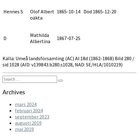
Hennes S
Olof Albert
1865-10-14
Död 1865-12-20
oäkta
Mathilda
D
1867-07-25
Albertina
Källa: Umeå landsförsamling (AC) AI:18d (1862-1868) Bild 280 /
sid 1028 (AID: v139843.b280.s1028, NAD: SE/HLA/1010219)
Search
Search
for:
Archives
mars 2024
februari 2024
september 2023
augusti 2019
maj 2019