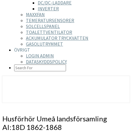
DC/DC-LADDARE
INVERTER
MAXXFAN
TEMERATURSENSORER
SOLCELLSPANEL
TOALETTVENTILATOR
ACKUMULATOR TRYCKVATTEN
GASOLUTRYMMET
ÖVRIGT
LOGIN ADMIN
DATASKYDDSPOLICY
SEARCH
ICON
https://nilsson-reijer.se
Husförhör
Husförhör Umeå landsförsamling
Umeå
AI:18D 1862-1868
landsförsamling