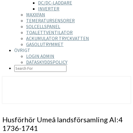
DC/DC-LADDARE
INVERTER
MAXXFAN
TEMERATURSENSORER
SOLCELLSPANEL
TOALETTVENTILATOR
ACKUMULATOR TRYCKVATTEN
GASOLUTRYMMET
ÖVRIGT
LOGIN ADMIN
DATASKYDDSPOLICY
SEARCH
ICON
https://nilsson-reijer.se
Husförhör
Husförhör Umeå landsförsamling AI:4
Umeå
1736-1741
landsförsamling