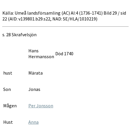
Källa: Umeå landsförsamling (AC) AI:4 (1736-1741) Bild 29 / sid
22 (AID: v139801.b29.s22, NAD: SE/HLA/1010219)
s. 28 Skrafvelsjön
Hans
Död 1740
Hermansson
hust
Märata
Son
Jonas
Mågen
Per Jonsson
Hust
Anna