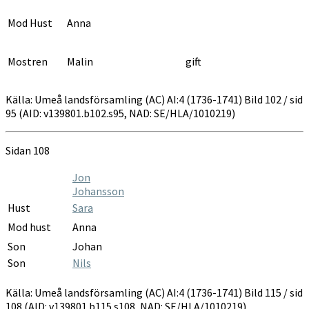
Mod Hust
Anna
Mostren
Malin
gift
Källa: Umeå landsförsamling (AC) AI:4 (1736-1741) Bild 102 / sid
95 (AID: v139801.b102.s95, NAD: SE/HLA/1010219)
Sidan 108
Jon
Johansson
Hust
Sara
Mod hust
Anna
Son
Johan
Son
Nils
Källa: Umeå landsförsamling (AC) AI:4 (1736-1741) Bild 115 / sid
108 (AID: v139801.b115.s108, NAD: SE/HLA/1010219)