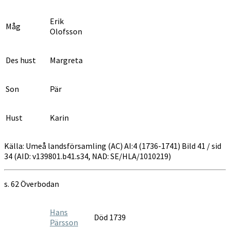
Erik
Måg
Olofsson
Des hust
Margreta
Son
Pär
Hust
Karin
Källa: Umeå landsförsamling (AC) AI:4 (1736-1741) Bild 41 / sid
34 (AID: v139801.b41.s34, NAD: SE/HLA/1010219)
s. 62 Överbodan
Hans
Död 1739
Pärsson