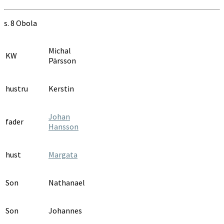
AI:4
1736-
s. 8 Obola
1741
Michal
KW
Pärsson
hustru
Kerstin
Johan
fader
Hansson
hust
Margata
Son
Nathanael
Son
Johannes