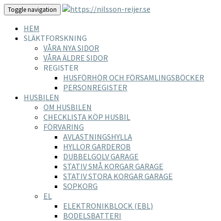
Toggle navigation
HEM
SLÄKTFORSKNING
VÅRA NYA SIDOR
VÅRA ÄLDRE SIDOR
REGISTER
HUSFÖRHÖR OCH FÖRSAMLINGSBÖCKER
PERSONREGISTER
HUSBILEN
OM HUSBILEN
CHECKLISTA KÖP HUSBIL
FÖRVARING
AVLASTNINGSHYLLA
HYLLOR GARDEROB
DUBBELGOLV GARAGE
STATIV SMÅ KORGAR GARAGE
STATIV STORA KORGAR GARAGE
SOPKORG
EL
ELEKTRONIKBLOCK (EBL)
BODELSBATTERI