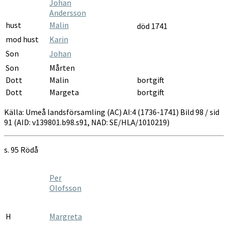
Johan
Andersson
hust
Malin
död 1741
mod hust
Karin
Son
Johan
Son
Mårten
Dott
Malin
bortgift
Dott
Margeta
bortgift
Källa: Umeå landsförsamling (AC) AI:4 (1736-1741) Bild 98 / sid
91 (AID: v139801.b98.s91, NAD: SE/HLA/1010219)
s. 95 Rödå
Per
Olofsson
H
Margreta