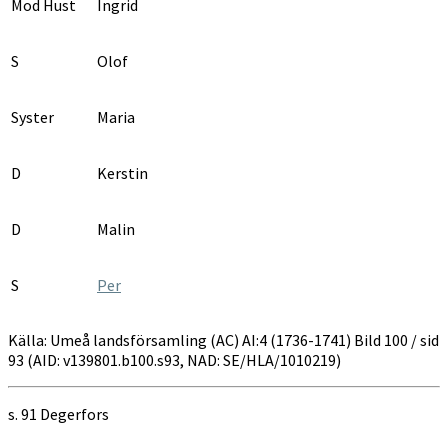
Mod Hust
Ingrid
S
Olof
Syster
Maria
D
Kerstin
D
Malin
S
Per
Källa: Umeå landsförsamling (AC) AI:4 (1736-1741) Bild 100 / sid
93 (AID: v139801.b100.s93, NAD: SE/HLA/1010219)
s. 91 Degerfors