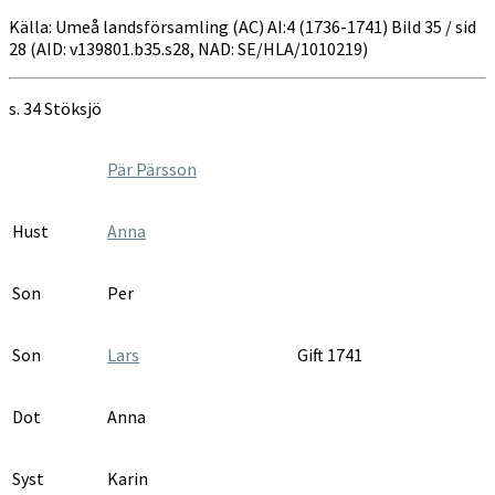
Källa: Umeå landsförsamling (AC) AI:4 (1736-1741) Bild 35 / sid
28 (AID: v139801.b35.s28, NAD: SE/HLA/1010219)
s. 34 Stöksjö
Pär Pärsson
Hust
Anna
Son
Per
Son
Lars
Gift 1741
Dot
Anna
Syst
Karin