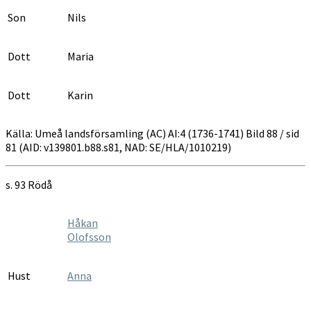
Son
Nils
Dott
Maria
Dott
Karin
Källa: Umeå landsförsamling (AC) AI:4 (1736-1741) Bild 88 / sid
81 (AID: v139801.b88.s81, NAD: SE/HLA/1010219)
s. 93 Rödå
Håkan
Olofsson
Hust
Anna