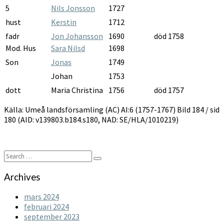
5
Nils Jonsson
1727
hust
Kerstin
1712
fadr
Jon Johansson
1690
död 1758
Mod. Hus
Sara Nilsd
1698
Son
Jonas
1749
Johan
1753
dott
Maria Christina
1756
död 1757
Källa: Umeå landsförsamling (AC) AI:6 (1757-1767) Bild 184 / sid
180 (AID: v139803.b184.s180, NAD: SE/HLA/1010219)
Search
Search
for:
Archives
mars 2024
februari 2024
september 2023