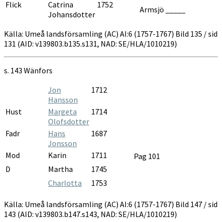
Flick
Catrina
1752
Armsjö _____
Johansdotter
Källa: Umeå landsförsamling (AC) AI:6 (1757-1767) Bild 135 / sid
131 (AID: v139803.b135.s131, NAD: SE/HLA/1010219)
s. 143
Wänfors
Jon
1712
Hansson
Hust
Margeta
1714
Olofsdotter
Fadr
Hans
1687
Jonsson
Mod
Karin
1711
Pag 101
D
Martha
1745
Charlotta
1753
Källa: Umeå landsförsamling (AC) AI:6 (1757-1767) Bild 147 / sid
143 (AID: v139803.b147.s143, NAD: SE/HLA/1010219)