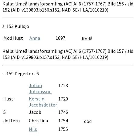
Källa: Umeå landsförsamling (AC) AI:6 (1757-1767) Bild 156 / sid
152 (AID: v139803.b156.s152, NAD: SE/HLA/1010219)
s. 153
Kullsjö
Mod Hust
Anna
1697
Rödå
Källa: Umeå landsförsamling (AC) AI:6 (1757-1767) Bild 157 / sid
153 (AID: v139803.b157.s153, NAD: SE/HLA/1010219)
s.
159 Degerfors 6
Johan
1723
Johansson
Hust
Kerstin
1720
Jacobsdotter
S
Jacob
1746
dottern
Christina
1754
död
Nils
1755