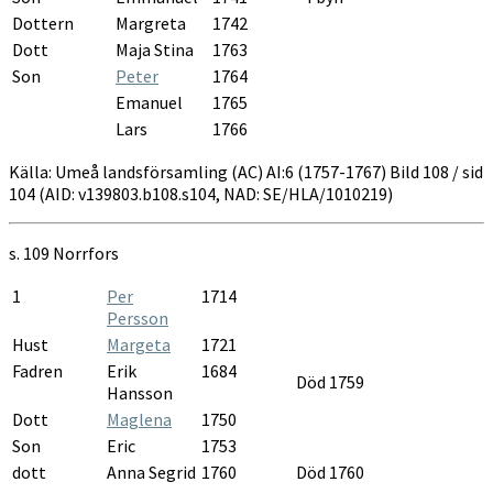
Dottern
Margreta
1742
Dott
Maja Stina
1763
Son
Peter
1764
Emanuel
1765
Lars
1766
Källa: Umeå landsförsamling (AC) AI:6 (1757-1767) Bild 108 / sid
104 (AID: v139803.b108.s104, NAD: SE/HLA/1010219)
s. 109
Norrfors
1
Per
1714
Persson
Hust
Margeta
1721
Fadren
Erik
1684
Död 1759
Hansson
Dott
Maglena
1750
Son
Eric
1753
dott
Anna Segrid
1760
Död 1760