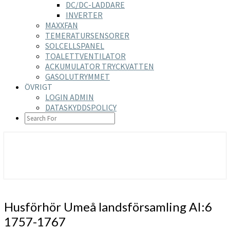
DC/DC-LADDARE
INVERTER
MAXXFAN
TEMERATURSENSORER
SOLCELLSPANEL
TOALETTVENTILATOR
ACKUMULATOR TRYCKVATTEN
GASOLUTRYMMET
ÖVRIGT
LOGIN ADMIN
DATASKYDDSPOLICY
SEARCH
ICON
https://nilsson-reijer.se
Husförhör
Husförhör Umeå landsförsamling AI:6
Umeå
1757-1767
landsförsamling