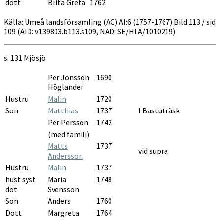
dott
Brita Greta
1762
Källa: Umeå landsförsamling (AC) AI:6 (1757-1767) Bild 113 / sid
109 (AID: v139803.b113.s109, NAD: SE/HLA/1010219)
s. 131 Mjösjö
Per Jönsson
1690
Höglander
Hustru
Malin
1720
Son
Matthias
1737
I Bastuträsk
Per Persson
1742
(med familj)
Matts
1737
vid supra
Andersson
Hustru
Malin
1737
hust syst
Maria
1748
dot
Svensson
Son
Anders
1760
Dott
Margreta
1764