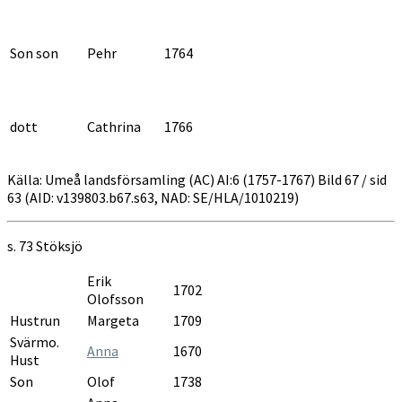
Son son
Pehr
1764
dott
Cathrina
1766
Källa: Umeå landsförsamling (AC) AI:6 (1757-1767) Bild 67 / sid
63 (AID: v139803.b67.s63, NAD: SE/HLA/1010219)
s. 73
Stöksjö
Erik
1702
Olofsson
Hustrun
Margeta
1709
Svärmo.
Anna
1670
Hust
Son
Olof
1738