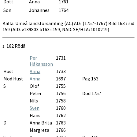
Dott
Anna
1761
Son
Johannes
1764
Källa: Umeå landsförsamling (AC) AI:6 (1757-1767) Bild 163 / sid
159 (AID: v139803.b163.s159, NAD: SE/HLA/1010219)
s. 162
Rödå
Per
1731
Håkansson
Hust
Anna
1733
Mod Hust
Anna
1697
Pag 153
S
Olof
1755
Peter
1756
Död 1757
Nils
1758
Sven
1760
Hans
1762
D
Anna Brita
1763
Margreta
1766