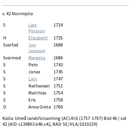
AI:6
1757-
s. 42
Norrmjöla
1767
5
Lars
1719
Persson
H
Elisabeth
1725
Svärfad
Jon
1688
Jonsson
Svärmod
Margeta
1686
S
Pehr
1743
S
Jonas
1745
S
Lars
1747
S
Nathanael
1751
S
Matthias
1754
S
Eric
1758
D
Anna Greta
1760
Källa: Umeå landsförsamling (AC) AI:6 (1757-1767) Bild 46 / sid
42 (AID: v139803.b46.s42, NAD: SE/HLA/1010219)