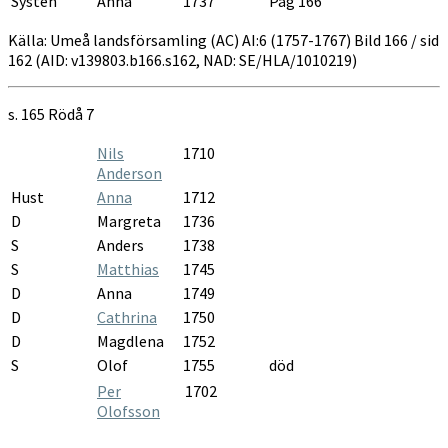
Systen
Anna
1737
Pag 166
Källa: Umeå landsförsamling (AC) AI:6 (1757-1767) Bild 166 / sid
162 (AID: v139803.b166.s162, NAD: SE/HLA/1010219)
s. 165
Rödå 7
Nils
1710
Anderson
Hust
Anna
1712
D
Margreta
1736
S
Anders
1738
S
Matthias
1745
D
Anna
1749
D
Cathrina
1750
D
Magdlena
1752
S
Olof
1755
död
Per
1702
Olofsson