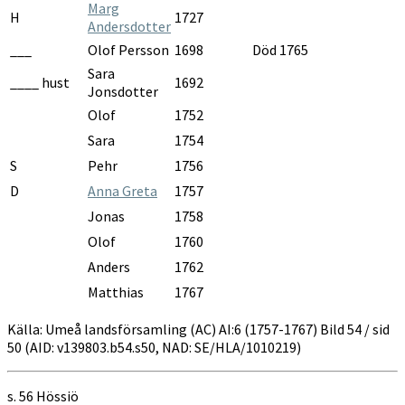
Marg
H
1727
Andersdotter
___
Olof Persson
1698
Död 1765
Sara
____ hust
1692
Jonsdotter
Olof
1752
Sara
1754
S
Pehr
1756
D
Anna Greta
1757
Jonas
1758
Olof
1760
Anders
1762
Matthias
1767
Källa: Umeå landsförsamling (AC) AI:6 (1757-1767) Bild 54 / sid
50 (AID: v139803.b54.s50, NAD: SE/HLA/1010219)
s. 56
Hössiö