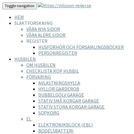
Toggle navigation
HEM
SLÄKTFORSKNING
VÅRA NYA SIDOR
VÅRA ÄLDRE SIDOR
REGISTER
HUSFÖRHÖR OCH FÖRSAMLINGSBÖCKER
PERSONREGISTER
HUSBILEN
OM HUSBILEN
CHECKLISTA KÖP HUSBIL
FÖRVARING
AVLASTNINGSHYLLA
HYLLOR GARDEROB
DUBBELGOLV GARAGE
STATIV SMÅ KORGAR GARAGE
STATIV STORA KORGAR GARAGE
SOPKORG
EL
ELEKTRONIKBLOCK (EBL)
BODELSBATTERI