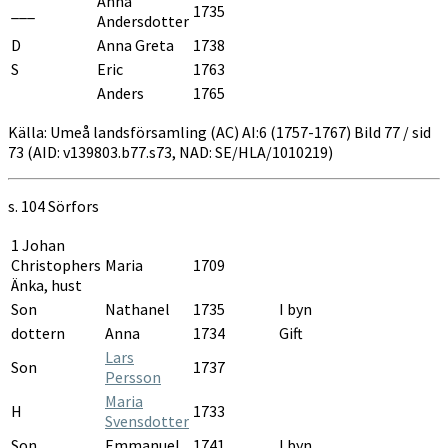
Anna
___
1735
Andersdotter
D
Anna Greta
1738
S
Eric
1763
Anders
1765
Källa: Umeå landsförsamling (AC) AI:6 (1757-1767) Bild 77 / sid
73 (AID: v139803.b77.s73, NAD: SE/HLA/1010219)
s. 104
Sörfors
1 Johan
Christophers
Maria
1709
Änka, hust
Son
Nathanel
1735
I byn
dottern
Anna
1734
Gift
Lars
Son
1737
Persson
Maria
H
1733
Svensdotter
Son
Emmanuel
1741
I byn