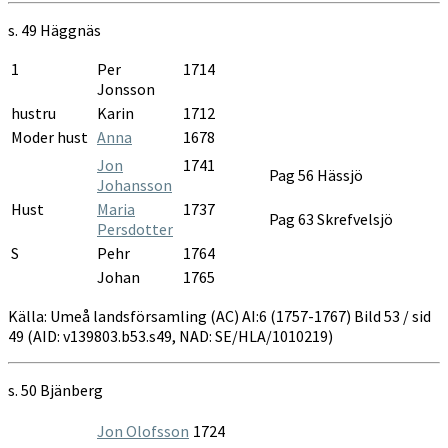
s. 49
Häggnäs
1
Per
1714
Jonsson
hustru
Karin
1712
Moder hust
Anna
1678
Jon
1741
Pag 56 Hässjö
Johansson
Hust
Maria
1737
Pag 63 Skrefvelsjö
Persdotter
S
Pehr
1764
Johan
1765
Källa: Umeå landsförsamling (AC) AI:6 (1757-1767) Bild 53 / sid
49 (AID: v139803.b53.s49, NAD: SE/HLA/1010219)
s. 50
Bjänberg
Jon Olofsson
1724