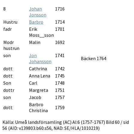
8
Johan
1716
Jonsson
Hustru
Barbro
1714
fadr
Erik
1701
Moss__sson
Modr
Malin
1692
hustrun
son
Jon
1741
Bäcken 1764
Johansson
dott
Cathrina
1742
dott
Anna Lena
1745
Son
Carl
1748
dottr
Margreta
1751
son
Jacob
1757
Barbro
dott
1759
Christina
Källa: Umeå landsförsamling (AC) AI:6 (1757-1767) Bild 60 / sid
56 (AID: v139803.b60.s56, NAD: SE/HLA/1010219)