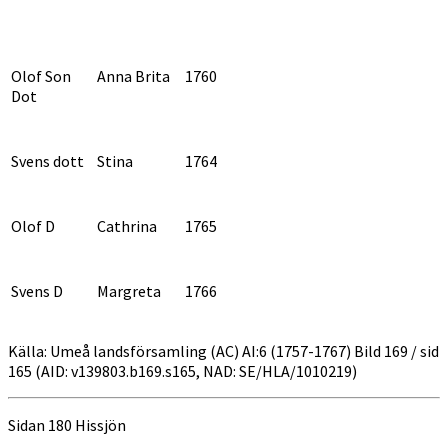
Olof Son
Anna Brita
1760
Dot
Svens dott
Stina
1764
Olof D
Cathrina
1765
Svens D
Margreta
1766
Källa: Umeå landsförsamling (AC) AI:6 (1757-1767) Bild 169 / sid
165 (AID: v139803.b169.s165, NAD: SE/HLA/1010219)
Sidan 180 Hissjön