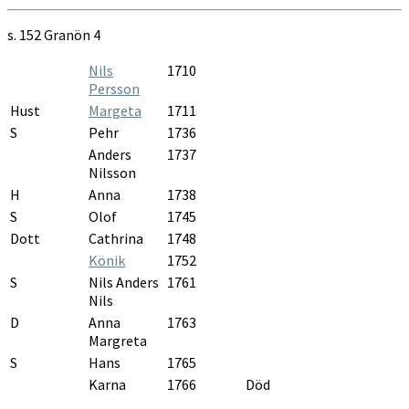
s. 152
Granön 4
Nils
1710
Persson
Hust
Margeta
1711
S
Pehr
1736
Anders
1737
Nilsson
H
Anna
1738
S
Olof
1745
Dott
Cathrina
1748
Könik
1752
S
Nils Anders
1761
Nils
D
Anna
1763
Margreta
S
Hans
1765
Karna
1766
Död