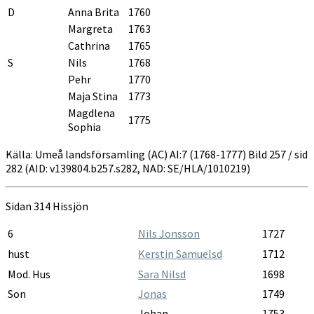
D
Anna Brita
1760
Margreta
1763
Cathrina
1765
S
Nils
1768
Pehr
1770
Maja Stina
1773
Magdlena
1775
Sophia
Källa: Umeå landsförsamling (AC) AI:7 (1768-1777) Bild 257 / sid
282 (AID: v139804.b257.s282, NAD: SE/HLA/1010219)
Sidan 314 Hissjön
6
Nils Jonsson
1727
hust
Kerstin Samuelsd
1712
Mod. Hus
Sara Nilsd
1698
Son
Jonas
1749
Johan
1753