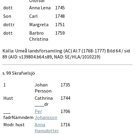
Olofsdr
dott
Anna Lena
1745
Son
Carl
1748
dottr
Margreta
1751
dott
Barbro
1759
Christina
Källa: Umeå landsförsamling (AC) AI:7 (1768-1777) Bild 64 / sid
89 (AID: v139804.b64.s89, NAD: SE/HLA/1010219)
s. 99
Skrafvelsjö
1
Johan
1735
Persson
Hust
Cathrina
1744
____dr
___
Per
1706
fadrNämndem
Johansson
Modr. hust
Anna
1716
Hansdotter