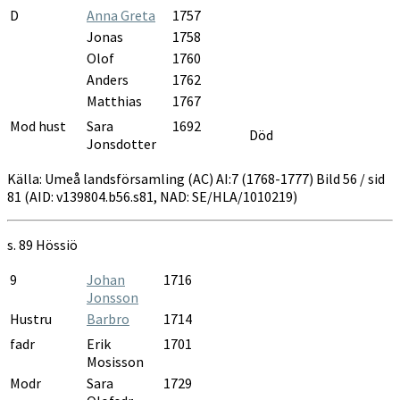
D
Anna Greta
1757
Jonas
1758
Olof
1760
Anders
1762
Matthias
1767
Mod hust
Sara
1692
Död
Jonsdotter
Källa: Umeå landsförsamling (AC) AI:7 (1768-1777) Bild 56 / sid
81 (AID: v139804.b56.s81, NAD: SE/HLA/1010219)
s. 89
Hössiö
9
Johan
1716
Jonsson
Hustru
Barbro
1714
fadr
Erik
1701
Mosisson
Modr
Sara
1729