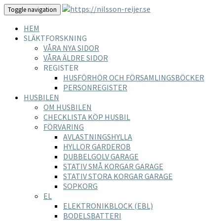
Toggle navigation
HEM
SLÄKTFORSKNING
VÅRA NYA SIDOR
VÅRA ÄLDRE SIDOR
REGISTER
HUSFÖRHÖR OCH FÖRSAMLINGSBÖCKER
PERSONREGISTER
HUSBILEN
OM HUSBILEN
CHECKLISTA KÖP HUSBIL
FÖRVARING
AVLASTNINGSHYLLA
HYLLOR GARDEROB
DUBBELGOLV GARAGE
STATIV SMÅ KORGAR GARAGE
STATIV STORA KORGAR GARAGE
SOPKORG
EL
ELEKTRONIKBLOCK (EBL)
BODELSBATTERI