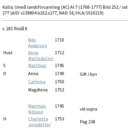
Källa: Umeå landsförsamling (AC) AI:7 (1768-1777) Bild 252 / sid
277 (AID: v139804.b252.s277, NAD: SE/HLA/1010219)
s. 281
Rödå 8
Nils
1710
Anderson
Hust
Anna
1712
Mathsdotter
S
Matthias
1745
D
Anna
1749
Gift i byn
Cathrina
1750
Magdlena
1752
Matthias
1745
vid supra
Nilsson
H
Charlotta
1753
Pag 238
Jonsdotter