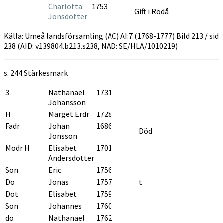
Charlotta
1753
Gift i Rödå
Jonsdotter
Källa: Umeå landsförsamling (AC) AI:7 (1768-1777) Bild 213 / sid
238 (AID: v139804.b213.s238, NAD: SE/HLA/1010219)
s. 244
Stärkesmark
3
Nathanael
1731
Johansson
H
Marget Erdr
1728
Fadr
Johan
1686
Död
Jonsson
Modr H
Elisabet
1701
Andersdotter
Son
Eric
1756
Do
Jonas
1757
t
Dot
Elisabet
1759
Son
Johannes
1760
do
Nathanael
1762