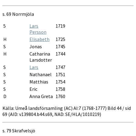
AI:7
1768-
s. 69
Norrmjöla
1777
5
Lars
1719
Persson
H
Elisabeth
1725
S
Jonas
1745
H
Catharina
1744
Larsdotter
S
Lars
1747
S
Nathanael
1751
S
Matthias
1754
S
Eric
1758
D
Anna Greta
1760
Källa: Umeå landsförsamling (AC) AI:7 (1768-1777) Bild 44 / sid
69 (AID: v139804.b44.s69, NAD: SE/HLA/1010219)
s. 79
Skrafvelsjö