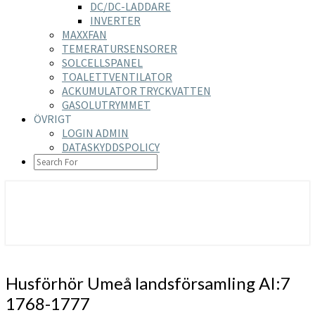
DC/DC-LADDARE
INVERTER
MAXXFAN
TEMERATURSENSORER
SOLCELLSPANEL
TOALETTVENTILATOR
ACKUMULATOR TRYCKVATTEN
GASOLUTRYMMET
ÖVRIGT
LOGIN ADMIN
DATASKYDDSPOLICY
SEARCH
ICON
https://nilsson-reijer.se
Husförhör
Husförhör Umeå landsförsamling AI:7
Umeå
1768-1777
landsförsamling