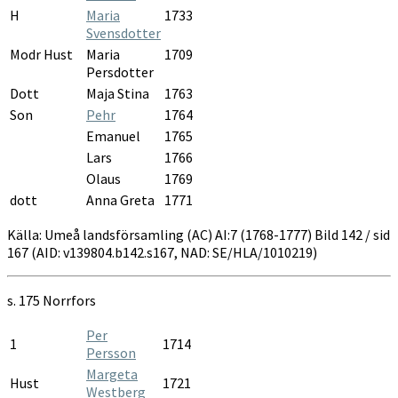
H
Maria
1733
Svensdotter
Modr Hust
Maria
1709
Persdotter
Dott
Maja Stina
1763
Son
Pehr
1764
Emanuel
1765
Lars
1766
Olaus
1769
dott
Anna Greta
1771
Källa: Umeå landsförsamling (AC) AI:7 (1768-1777) Bild 142 / sid
167 (AID: v139804.b142.s167, NAD: SE/HLA/1010219)
s. 175
Norrfors
Per
1
1714
Persson
Margeta
Hust
1721
Westberg