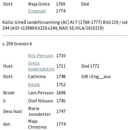
Dott
Maja Greta
1769
Död
Emanuel
1774
Källa: Umeå landsförsamling (AC) AI:7 (1768-1777) Bild 219 / sid
244 (AID: v139804.b219.s244, NAD: SE/HLA/1010219)
s. 259
Granön 6
Nils Persson
1710
Greta
Hust
1711
Död 1772
Andersdotter
Dott
Cathrina
1748
Gift i Eng__äsa
Könik
1752
Brodr
Lars Persson
1698
S
Olof Nilsson
1745
Maria
Dess hust
1747
Jonsdotter
Maja
dot
1774
Christina