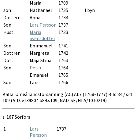
Maria
1709
son
Nathanael
1735
I byn
Dottern
Anna
1734
Son
Lars Persson
1737
Hust
Maria
1733
Svensdotter
Son
Emmanuel
1741
Dottren
Margreta
1742
Dott
Maja Stina
1763
Son
Peter
1764
Emanuel
1765
Son
Lars
1766
Källa: Umeå landsförsamling (AC) AI:7 (1768-1777) Bild 84 / sid
109 (AID: v139804.b84.s109, NAD: SE/HLA/1010219)
s. 167
Sörfors
1
Lars
1737
Persson