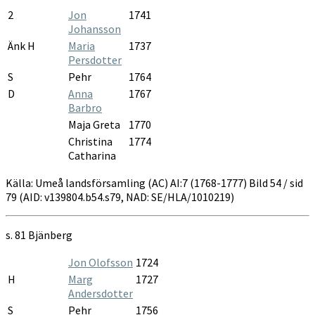
2
Jon
1741
Johansson
Änk H
Maria
1737
Persdotter
S
Pehr
1764
D
Anna
1767
Barbro
Maja Greta
1770
Christina
1774
Catharina
Källa: Umeå landsförsamling (AC) AI:7 (1768-1777) Bild 54 / sid
79 (AID: v139804.b54.s79, NAD: SE/HLA/1010219)
s. 81
Bjänberg
Jon Olofsson
1724
H
Marg
1727
Andersdotter
S
Pehr
1756