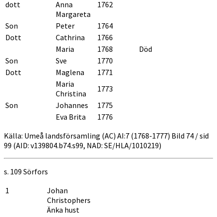
dott
Anna
1762
Margareta
Son
Peter
1764
Dott
Cathrina
1766
Maria
1768
Död
Son
Sve
1770
Dott
Maglena
1771
Maria
1773
Christina
Son
Johannes
1775
Eva Brita
1776
Källa: Umeå landsförsamling (AC) AI:7 (1768-1777) Bild 74 / sid
99 (AID: v139804.b74.s99, NAD: SE/HLA/1010219)
s. 109
Sörfors
1
Johan
Christophers
Änka hust