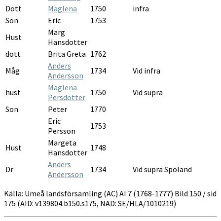
Dott
Maglena
1750
infra
Son
Eric
1753
Marg
Hust
Hansdotter
dott
Brita Greta
1762
Anders
Måg
1734
Vid infra
Andersson
Maglena
hust
1750
Vid supra
Persdotter
Son
Peter
1770
Eric
1753
Persson
Margeta
Hust
1748
Hansdotter
Anders
Dr
1734
Vid supra Spöland
Andersson
Källa: Umeå landsförsamling (AC) AI:7 (1768-1777) Bild 150 / sid
175 (AID: v139804.b150.s175, NAD: SE/HLA/1010219)