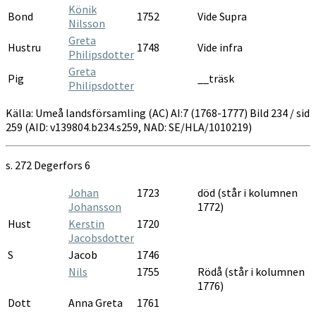
Könik
Bond
1752
Vide Supra
Nilsson
Greta
Hustru
1748
Vide infra
Philipsdotter
Greta
Pig
__träsk
Philipsdotter
Källa: Umeå landsförsamling (AC) AI:7 (1768-1777) Bild 234 / sid
259 (AID: v139804.b234.s259, NAD: SE/HLA/1010219)
s.
272 Degerfors 6
Johan
1723
död (står i kolumnen
Johansson
1772)
Hust
Kerstin
1720
Jacobsdotter
S
Jacob
1746
Nils
1755
Rödå (står i kolumnen
1776)
Dott
Anna Greta
1761