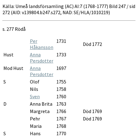
Källa: Umeå landsförsamling (AC) AI:7 (1768-1777) Bild 247 / sid
272 (AID: v139804.b247.s272, NAD: SE/HLA/1010219)
s.
277 Rödå
Per
1731
Död 1772
Håkansson
Hust
Anna
1733
Persdotter
Mod Hust
Anna
1697
Persdotter
S
Olof
1755
Nils
1758
Sven
1760
D
Anna Brita
1763
Margreta
1766
Död 1769
Pehr
1767
Död 1769
Maria
1768
S
Hans
1770