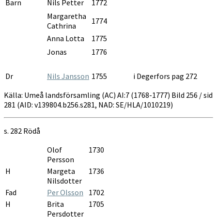
Barn
Nils Petter
1772
Margaretha
1774
Cathrina
Anna Lotta
1775
Jonas
1776
Dr
Nils Jansson
1755
i Degerfors pag 272
Källa: Umeå landsförsamling (AC) AI:7 (1768-1777) Bild 256 / sid
281 (AID: v139804.b256.s281, NAD: SE/HLA/1010219)
s. 282
Rödå
Olof
1730
Persson
H
Margeta
1736
Nilsdotter
Fad
Per Olsson
1702
H
Brita
1705
Persdotter