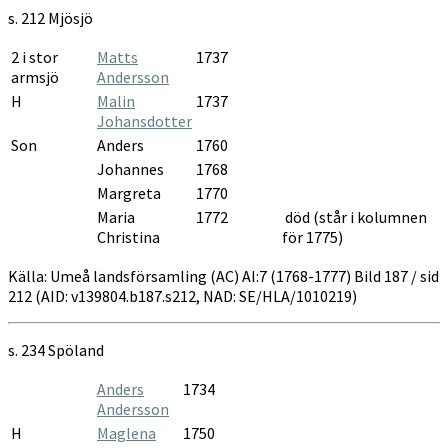
s. 212
Mjösjö
2 i stor
Matts
1737
armsjö
Andersson
H
Malin
1737
Johansdotter
Son
Anders
1760
Johannes
1768
Margreta
1770
Maria
1772
död (står i kolumnen
Christina
för 1775)
Källa: Umeå landsförsamling (AC) AI:7 (1768-1777) Bild 187 / sid
212 (AID: v139804.b187.s212, NAD: SE/HLA/1010219)
s. 234
Spöland
Anders
1734
Andersson
H
Maglena
1750